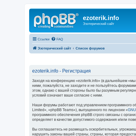
ezoterik.info
Эзотерический сайт
Ссылки
FAQ
Эзотерический сайт
Список форумов
ezoterik.info - Регистрация
Заходя на конференцию «ezoterik.info» (в дальнейшем «мы», 
ними, пожалуйста, не заходите и не пользуйтесь форумами 
этом, однако с вашей стороны было бы разумным регулярно
условий означает ваше согласие с ними.
Наши форумы работают под управлением программного об
Limited», «phpBB Teams»), выпущенного по лицензии «
GNU 
программного обеспечения phpBB строго связаны с органи
определяет в качестве допустимого содержания и/или по
Вы соглашаетесь не размещать оскорбительных, угрожающ
нарушить законы вашей страны, страны, которая предостав