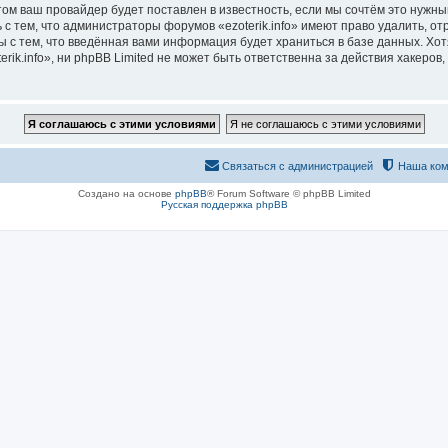
м ваш провайдер будет поставлен в известность, если мы сочтём это нужны
с тем, что администраторы форумов «ezoterik.info» имеют право удалить, о
ы с тем, что введённая вами информация будет храниться в базе данных. Хо
ik.info», ни phpBB Limited не может быть ответственна за действия хакеров,
Связаться с администрацией
Наша ком
Создано на основе
phpBB
® Forum Software © phpBB Limited
Русская поддержка phpBB