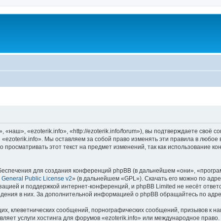
«наш», «ezoterik.info», «http://ezoterik.info/forum»), вы подтверждаете своё
«ezoterik.info». Мы оставляем за собой право изменять эти правила в любое
 просматривать этот текст на предмет изменений, так как использование ко
еспечения для создания конференций phpBB (в дальнейшем «они», «програ
General Public License v2
» (в дальнейшем «GPL»). Скачать его можно по адр
зацией и поддержкой интернет-конференций, и phpBB Limited не несёт ответ
ведения в них. За дополнительной информацией о phpBB обращайтесь по адр
их, клеветнических сообщений, порнографических сообщений, призывов к на
ляет услуги хостинга для форумов «ezoterik.info» или международное право