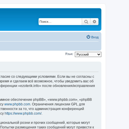
Поиск
Расширенный по
Вход
Язык:
 согласие со следующими условиями. Если вы не согласны с
 время и сделаем всё возможное, чтобы уведомить вас об
нференции «ezoterik.info» после обновления/исправления
ммное обеспечение phpBB», «www.phpbb.com», «phpBB
есу
www.phpbb.com
. Ограничения лицензии GPL для
ственности за то, что администрация конференций
есу
https://www.phpbb.com/
.
циональной розни и прочих сообщений, которые могут
. Попытки размещения таких сообщений могут привести к