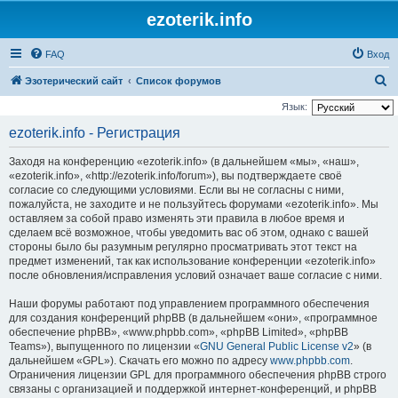
ezoterik.info
FAQ
Вход
П
Эзотерический сайт
Список форумов
о
Язык:
и
ezoterik.info - Регистрация
с
Заходя на конференцию «ezoterik.info» (в дальнейшем «мы», «наш»,
к
«ezoterik.info», «http://ezoterik.info/forum»), вы подтверждаете своё
согласие со следующими условиями. Если вы не согласны с ними,
пожалуйста, не заходите и не пользуйтесь форумами «ezoterik.info». Мы
оставляем за собой право изменять эти правила в любое время и
сделаем всё возможное, чтобы уведомить вас об этом, однако с вашей
стороны было бы разумным регулярно просматривать этот текст на
предмет изменений, так как использование конференции «ezoterik.info»
после обновления/исправления условий означает ваше согласие с ними.
Наши форумы работают под управлением программного обеспечения
для создания конференций phpBB (в дальнейшем «они», «программное
обеспечение phpBB», «www.phpbb.com», «phpBB Limited», «phpBB
Teams»), выпущенного по лицензии «
GNU General Public License v2
» (в
дальнейшем «GPL»). Скачать его можно по адресу
www.phpbb.com
.
Ограничения лицензии GPL для программного обеспечения phpBB строго
связаны с организацией и поддержкой интернет-конференций, и phpBB