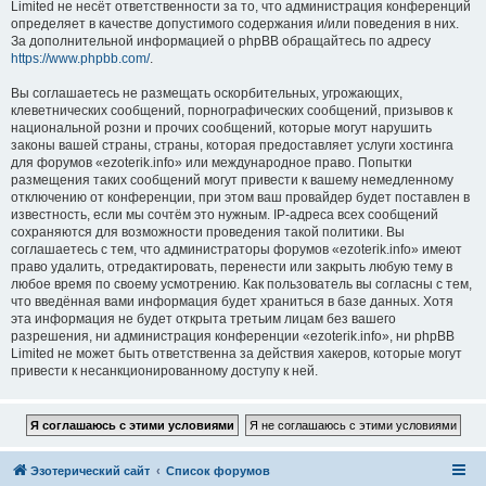
Limited не несёт ответственности за то, что администрация конференций
определяет в качестве допустимого содержания и/или поведения в них.
За дополнительной информацией о phpBB обращайтесь по адресу
https://www.phpbb.com/
.
Вы соглашаетесь не размещать оскорбительных, угрожающих,
клеветнических сообщений, порнографических сообщений, призывов к
национальной розни и прочих сообщений, которые могут нарушить
законы вашей страны, страны, которая предоставляет услуги хостинга
для форумов «ezoterik.info» или международное право. Попытки
размещения таких сообщений могут привести к вашему немедленному
отключению от конференции, при этом ваш провайдер будет поставлен в
известность, если мы сочтём это нужным. IP-адреса всех сообщений
сохраняются для возможности проведения такой политики. Вы
соглашаетесь с тем, что администраторы форумов «ezoterik.info» имеют
право удалить, отредактировать, перенести или закрыть любую тему в
любое время по своему усмотрению. Как пользователь вы согласны с тем,
что введённая вами информация будет храниться в базе данных. Хотя
эта информация не будет открыта третьим лицам без вашего
разрешения, ни администрация конференции «ezoterik.info», ни phpBB
Limited не может быть ответственна за действия хакеров, которые могут
привести к несанкционированному доступу к ней.
Эзотерический сайт
Список форумов