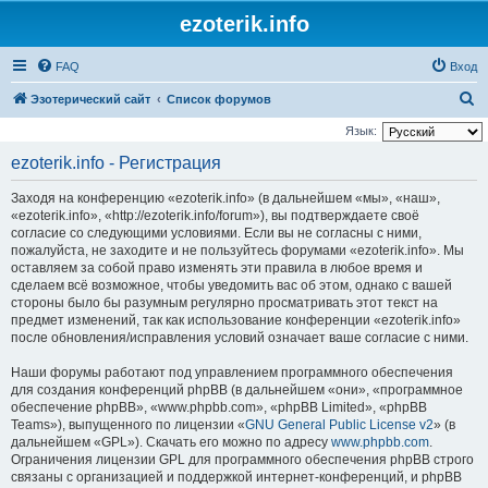
ezoterik.info
FAQ
Вход
П
Эзотерический сайт
Список форумов
о
Язык:
и
ezoterik.info - Регистрация
с
Заходя на конференцию «ezoterik.info» (в дальнейшем «мы», «наш»,
к
«ezoterik.info», «http://ezoterik.info/forum»), вы подтверждаете своё
согласие со следующими условиями. Если вы не согласны с ними,
пожалуйста, не заходите и не пользуйтесь форумами «ezoterik.info». Мы
оставляем за собой право изменять эти правила в любое время и
сделаем всё возможное, чтобы уведомить вас об этом, однако с вашей
стороны было бы разумным регулярно просматривать этот текст на
предмет изменений, так как использование конференции «ezoterik.info»
после обновления/исправления условий означает ваше согласие с ними.
Наши форумы работают под управлением программного обеспечения
для создания конференций phpBB (в дальнейшем «они», «программное
обеспечение phpBB», «www.phpbb.com», «phpBB Limited», «phpBB
Teams»), выпущенного по лицензии «
GNU General Public License v2
» (в
дальнейшем «GPL»). Скачать его можно по адресу
www.phpbb.com
.
Ограничения лицензии GPL для программного обеспечения phpBB строго
связаны с организацией и поддержкой интернет-конференций, и phpBB