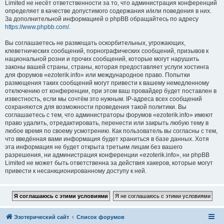
Limited не несёт ответственности за то, что администрация конференций
определяет в качестве допустимого содержания и/или поведения в них.
За дополнительной информацией о phpBB обращайтесь по адресу
https://www.phpbb.com/
.
Вы соглашаетесь не размещать оскорбительных, угрожающих,
клеветнических сообщений, порнографических сообщений, призывов к
национальной розни и прочих сообщений, которые могут нарушить
законы вашей страны, страны, которая предоставляет услуги хостинга
для форумов «ezoterik.info» или международное право. Попытки
размещения таких сообщений могут привести к вашему немедленному
отключению от конференции, при этом ваш провайдер будет поставлен в
известность, если мы сочтём это нужным. IP-адреса всех сообщений
сохраняются для возможности проведения такой политики. Вы
соглашаетесь с тем, что администраторы форумов «ezoterik.info» имеют
право удалить, отредактировать, перенести или закрыть любую тему в
любое время по своему усмотрению. Как пользователь вы согласны с тем,
что введённая вами информация будет храниться в базе данных. Хотя
эта информация не будет открыта третьим лицам без вашего
разрешения, ни администрация конференции «ezoterik.info», ни phpBB
Limited не может быть ответственна за действия хакеров, которые могут
привести к несанкционированному доступу к ней.
Эзотерический сайт
Список форумов