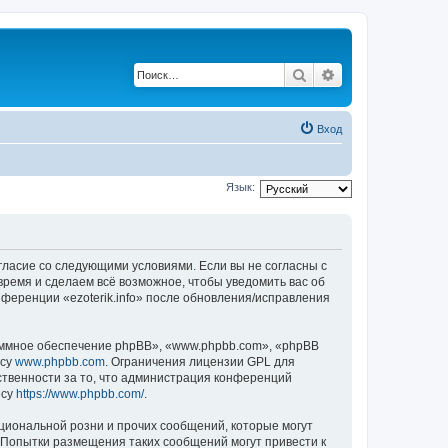
Поиск
Расширенный по
Вход
Язык:
 согласие со следующими условиями. Если вы не согласны с
 время и сделаем всё возможное, чтобы уведомить вас об
нференции «ezoterik.info» после обновления/исправления
ммное обеспечение phpBB», «www.phpbb.com», «phpBB
есу
www.phpbb.com
. Ограничения лицензии GPL для
ственности за то, что администрация конференций
есу
https://www.phpbb.com/
.
циональной розни и прочих сообщений, которые могут
. Попытки размещения таких сообщений могут привести к