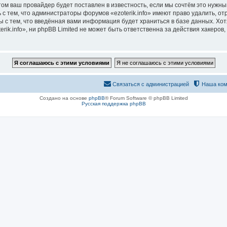
м ваш провайдер будет поставлен в известность, если мы сочтём это нужны
с тем, что администраторы форумов «ezoterik.info» имеют право удалить, о
ы с тем, что введённая вами информация будет храниться в базе данных. Хо
ik.info», ни phpBB Limited не может быть ответственна за действия хакеров,
Связаться с администрацией
Наша ком
Создано на основе
phpBB
® Forum Software © phpBB Limited
Русская поддержка phpBB