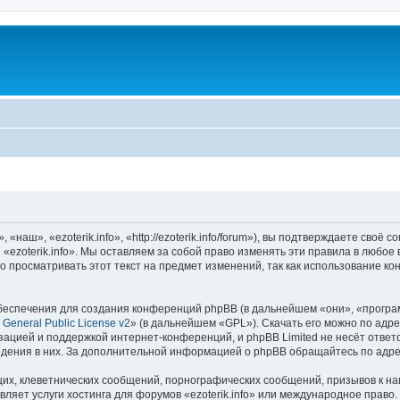
«наш», «ezoterik.info», «http://ezoterik.info/forum»), вы подтверждаете своё
«ezoterik.info». Мы оставляем за собой право изменять эти правила в любое
 просматривать этот текст на предмет изменений, так как использование ко
еспечения для создания конференций phpBB (в дальнейшем «они», «програ
General Public License v2
» (в дальнейшем «GPL»). Скачать его можно по адр
зацией и поддержкой интернет-конференций, и phpBB Limited не несёт ответ
ведения в них. За дополнительной информацией о phpBB обращайтесь по адр
их, клеветнических сообщений, порнографических сообщений, призывов к на
ляет услуги хостинга для форумов «ezoterik.info» или международное право