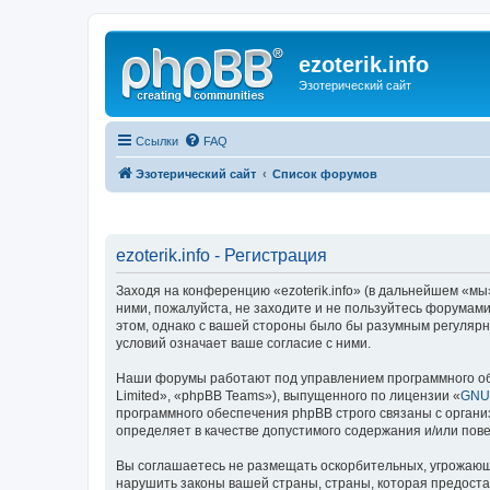
ezoterik.info
Эзотерический сайт
Ссылки
FAQ
Эзотерический сайт
Список форумов
ezoterik.info - Регистрация
Заходя на конференцию «ezoterik.info» (в дальнейшем «мы», 
ними, пожалуйста, не заходите и не пользуйтесь форумами 
этом, однако с вашей стороны было бы разумным регулярно
условий означает ваше согласие с ними.
Наши форумы работают под управлением программного об
Limited», «phpBB Teams»), выпущенного по лицензии «
GNU 
программного обеспечения phpBB строго связаны с органи
определяет в качестве допустимого содержания и/или по
Вы соглашаетесь не размещать оскорбительных, угрожающ
нарушить законы вашей страны, страны, которая предостав