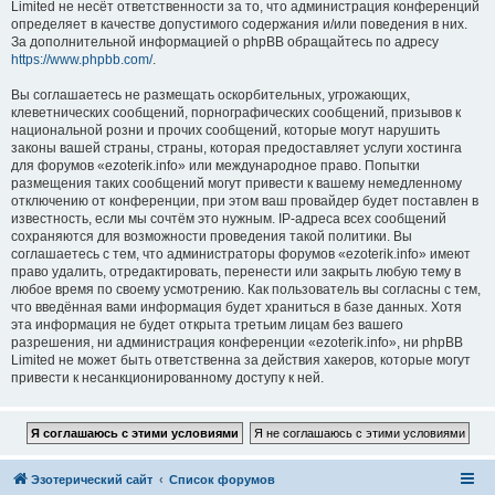
Limited не несёт ответственности за то, что администрация конференций
определяет в качестве допустимого содержания и/или поведения в них.
За дополнительной информацией о phpBB обращайтесь по адресу
https://www.phpbb.com/
.
Вы соглашаетесь не размещать оскорбительных, угрожающих,
клеветнических сообщений, порнографических сообщений, призывов к
национальной розни и прочих сообщений, которые могут нарушить
законы вашей страны, страны, которая предоставляет услуги хостинга
для форумов «ezoterik.info» или международное право. Попытки
размещения таких сообщений могут привести к вашему немедленному
отключению от конференции, при этом ваш провайдер будет поставлен в
известность, если мы сочтём это нужным. IP-адреса всех сообщений
сохраняются для возможности проведения такой политики. Вы
соглашаетесь с тем, что администраторы форумов «ezoterik.info» имеют
право удалить, отредактировать, перенести или закрыть любую тему в
любое время по своему усмотрению. Как пользователь вы согласны с тем,
что введённая вами информация будет храниться в базе данных. Хотя
эта информация не будет открыта третьим лицам без вашего
разрешения, ни администрация конференции «ezoterik.info», ни phpBB
Limited не может быть ответственна за действия хакеров, которые могут
привести к несанкционированному доступу к ней.
Эзотерический сайт
Список форумов