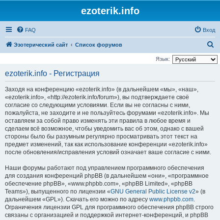
ezoterik.info
FAQ
Вход
П
Эзотерический сайт
Список форумов
о
Язык:
и
ezoterik.info - Регистрация
с
Заходя на конференцию «ezoterik.info» (в дальнейшем «мы», «наш»,
к
«ezoterik.info», «http://ezoterik.info/forum»), вы подтверждаете своё
согласие со следующими условиями. Если вы не согласны с ними,
пожалуйста, не заходите и не пользуйтесь форумами «ezoterik.info». Мы
оставляем за собой право изменять эти правила в любое время и
сделаем всё возможное, чтобы уведомить вас об этом, однако с вашей
стороны было бы разумным регулярно просматривать этот текст на
предмет изменений, так как использование конференции «ezoterik.info»
после обновления/исправления условий означает ваше согласие с ними.
Наши форумы работают под управлением программного обеспечения
для создания конференций phpBB (в дальнейшем «они», «программное
обеспечение phpBB», «www.phpbb.com», «phpBB Limited», «phpBB
Teams»), выпущенного по лицензии «
GNU General Public License v2
» (в
дальнейшем «GPL»). Скачать его можно по адресу
www.phpbb.com
.
Ограничения лицензии GPL для программного обеспечения phpBB строго
связаны с организацией и поддержкой интернет-конференций, и phpBB