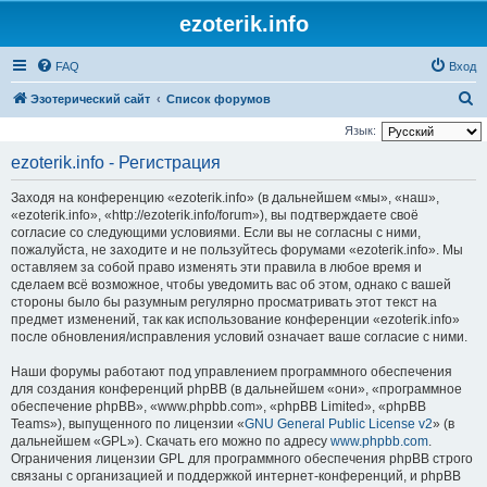
ezoterik.info
FAQ
Вход
П
Эзотерический сайт
Список форумов
о
Язык:
и
ezoterik.info - Регистрация
с
Заходя на конференцию «ezoterik.info» (в дальнейшем «мы», «наш»,
к
«ezoterik.info», «http://ezoterik.info/forum»), вы подтверждаете своё
согласие со следующими условиями. Если вы не согласны с ними,
пожалуйста, не заходите и не пользуйтесь форумами «ezoterik.info». Мы
оставляем за собой право изменять эти правила в любое время и
сделаем всё возможное, чтобы уведомить вас об этом, однако с вашей
стороны было бы разумным регулярно просматривать этот текст на
предмет изменений, так как использование конференции «ezoterik.info»
после обновления/исправления условий означает ваше согласие с ними.
Наши форумы работают под управлением программного обеспечения
для создания конференций phpBB (в дальнейшем «они», «программное
обеспечение phpBB», «www.phpbb.com», «phpBB Limited», «phpBB
Teams»), выпущенного по лицензии «
GNU General Public License v2
» (в
дальнейшем «GPL»). Скачать его можно по адресу
www.phpbb.com
.
Ограничения лицензии GPL для программного обеспечения phpBB строго
связаны с организацией и поддержкой интернет-конференций, и phpBB