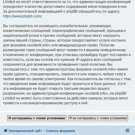
Limited не несёт ответственности за то, что администрация конференций
определяет в качестве допустимого содержания и/или поведения в них.
За дополнительной информацией о phpBB обращайтесь по адресу
https://www.phpbb.com/
.
Вы соглашаетесь не размещать оскорбительных, угрожающих,
клеветнических сообщений, порнографических сообщений, призывов к
национальной розни и прочих сообщений, которые могут нарушить
законы вашей страны, страны, которая предоставляет услуги хостинга
для форумов «ezoterik.info» или международное право. Попытки
размещения таких сообщений могут привести к вашему немедленному
отключению от конференции, при этом ваш провайдер будет поставлен в
известность, если мы сочтём это нужным. IP-адреса всех сообщений
сохраняются для возможности проведения такой политики. Вы
соглашаетесь с тем, что администраторы форумов «ezoterik.info» имеют
право удалить, отредактировать, перенести или закрыть любую тему в
любое время по своему усмотрению. Как пользователь вы согласны с тем,
что введённая вами информация будет храниться в базе данных. Хотя
эта информация не будет открыта третьим лицам без вашего
разрешения, ни администрация конференции «ezoterik.info», ни phpBB
Limited не может быть ответственна за действия хакеров, которые могут
привести к несанкционированному доступу к ней.
Эзотерический сайт
Список форумов