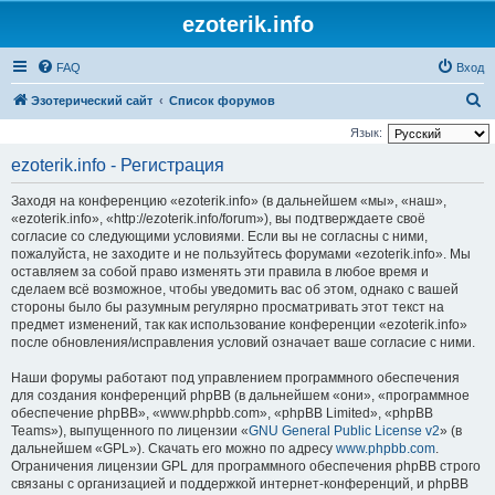
ezoterik.info
FAQ
Вход
П
Эзотерический сайт
Список форумов
о
Язык:
и
ezoterik.info - Регистрация
с
Заходя на конференцию «ezoterik.info» (в дальнейшем «мы», «наш»,
к
«ezoterik.info», «http://ezoterik.info/forum»), вы подтверждаете своё
согласие со следующими условиями. Если вы не согласны с ними,
пожалуйста, не заходите и не пользуйтесь форумами «ezoterik.info». Мы
оставляем за собой право изменять эти правила в любое время и
сделаем всё возможное, чтобы уведомить вас об этом, однако с вашей
стороны было бы разумным регулярно просматривать этот текст на
предмет изменений, так как использование конференции «ezoterik.info»
после обновления/исправления условий означает ваше согласие с ними.
Наши форумы работают под управлением программного обеспечения
для создания конференций phpBB (в дальнейшем «они», «программное
обеспечение phpBB», «www.phpbb.com», «phpBB Limited», «phpBB
Teams»), выпущенного по лицензии «
GNU General Public License v2
» (в
дальнейшем «GPL»). Скачать его можно по адресу
www.phpbb.com
.
Ограничения лицензии GPL для программного обеспечения phpBB строго
связаны с организацией и поддержкой интернет-конференций, и phpBB