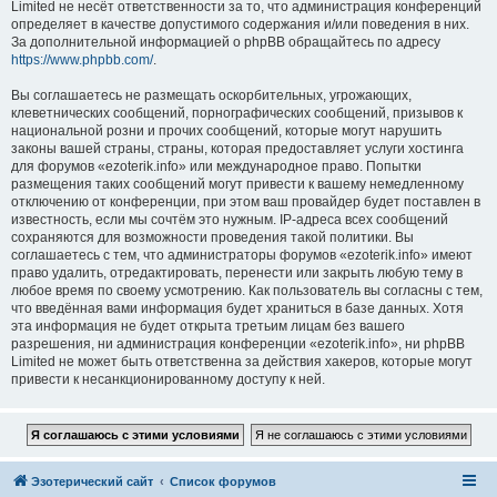
Limited не несёт ответственности за то, что администрация конференций
определяет в качестве допустимого содержания и/или поведения в них.
За дополнительной информацией о phpBB обращайтесь по адресу
https://www.phpbb.com/
.
Вы соглашаетесь не размещать оскорбительных, угрожающих,
клеветнических сообщений, порнографических сообщений, призывов к
национальной розни и прочих сообщений, которые могут нарушить
законы вашей страны, страны, которая предоставляет услуги хостинга
для форумов «ezoterik.info» или международное право. Попытки
размещения таких сообщений могут привести к вашему немедленному
отключению от конференции, при этом ваш провайдер будет поставлен в
известность, если мы сочтём это нужным. IP-адреса всех сообщений
сохраняются для возможности проведения такой политики. Вы
соглашаетесь с тем, что администраторы форумов «ezoterik.info» имеют
право удалить, отредактировать, перенести или закрыть любую тему в
любое время по своему усмотрению. Как пользователь вы согласны с тем,
что введённая вами информация будет храниться в базе данных. Хотя
эта информация не будет открыта третьим лицам без вашего
разрешения, ни администрация конференции «ezoterik.info», ни phpBB
Limited не может быть ответственна за действия хакеров, которые могут
привести к несанкционированному доступу к ней.
Эзотерический сайт
Список форумов