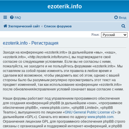
ezoterik.info
FAQ
Вход
П
Эзотерический сайт
Список форумов
о
Язык:
и
ezoterik.info - Регистрация
с
Заходя на конференцию «ezoterik.info» (в дальнейшем «мы», «наш»,
к
«ezoterik.info», «http://ezoterik.info/forum»), вы подтверждаете своё
согласие со следующими условиями. Если вы не согласны с ними,
пожалуйста, не заходите и не пользуйтесь форумами «ezoterik.info». Мы
оставляем за собой право изменять эти правила в любое время и
сделаем всё возможное, чтобы уведомить вас об этом, однако с вашей
стороны было бы разумным регулярно просматривать этот текст на
предмет изменений, так как использование конференции «ezoterik.info»
после обновления/исправления условий означает ваше согласие с ними.
Наши форумы работают под управлением программного обеспечения
для создания конференций phpBB (в дальнейшем «они», «программное
обеспечение phpBB», «www.phpbb.com», «phpBB Limited», «phpBB
Teams»), выпущенного по лицензии «
GNU General Public License v2
» (в
дальнейшем «GPL»). Скачать его можно по адресу
www.phpbb.com
.
Ограничения лицензии GPL для программного обеспечения phpBB строго
связаны с организацией и поддержкой интернет-конференций, и phpBB