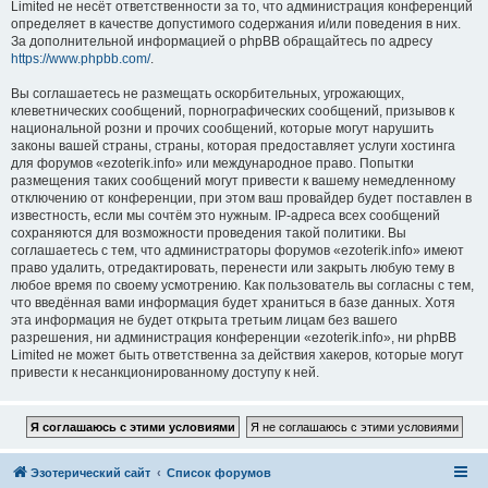
Limited не несёт ответственности за то, что администрация конференций
определяет в качестве допустимого содержания и/или поведения в них.
За дополнительной информацией о phpBB обращайтесь по адресу
https://www.phpbb.com/
.
Вы соглашаетесь не размещать оскорбительных, угрожающих,
клеветнических сообщений, порнографических сообщений, призывов к
национальной розни и прочих сообщений, которые могут нарушить
законы вашей страны, страны, которая предоставляет услуги хостинга
для форумов «ezoterik.info» или международное право. Попытки
размещения таких сообщений могут привести к вашему немедленному
отключению от конференции, при этом ваш провайдер будет поставлен в
известность, если мы сочтём это нужным. IP-адреса всех сообщений
сохраняются для возможности проведения такой политики. Вы
соглашаетесь с тем, что администраторы форумов «ezoterik.info» имеют
право удалить, отредактировать, перенести или закрыть любую тему в
любое время по своему усмотрению. Как пользователь вы согласны с тем,
что введённая вами информация будет храниться в базе данных. Хотя
эта информация не будет открыта третьим лицам без вашего
разрешения, ни администрация конференции «ezoterik.info», ни phpBB
Limited не может быть ответственна за действия хакеров, которые могут
привести к несанкционированному доступу к ней.
Эзотерический сайт
Список форумов