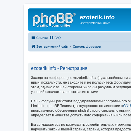
ezoterik.info
Эзотерический сайт
Ссылки
FAQ
Эзотерический сайт
Список форумов
ezoterik.info - Регистрация
Заходя на конференцию «ezoterik.info» (в дальнейшем «мы», 
ними, пожалуйста, не заходите и не пользуйтесь форумами 
этом, однако с вашей стороны было бы разумным регулярно
условий означает ваше согласие с ними.
Наши форумы работают под управлением программного об
Limited», «phpBB Teams»), выпущенного по лицензии «
GNU 
программного обеспечения phpBB строго связаны с органи
определяет в качестве допустимого содержания и/или по
Вы соглашаетесь не размещать оскорбительных, угрожающ
нарушить законы вашей страны, страны, которая предостав