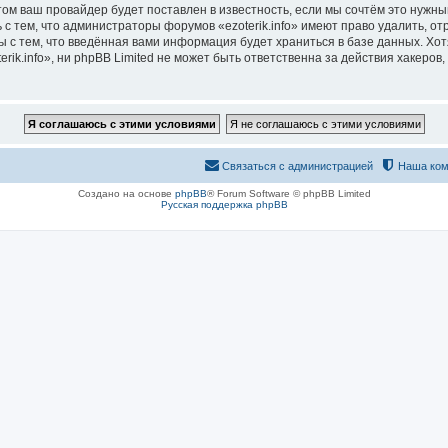
м ваш провайдер будет поставлен в известность, если мы сочтём это нужны
с тем, что администраторы форумов «ezoterik.info» имеют право удалить, о
ы с тем, что введённая вами информация будет храниться в базе данных. Хо
ik.info», ни phpBB Limited не может быть ответственна за действия хакеров,
Связаться с администрацией
Наша ком
Создано на основе
phpBB
® Forum Software © phpBB Limited
Русская поддержка phpBB