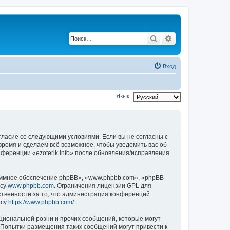
Поиск
Расширенный по
Вход
Язык:
 согласие со следующими условиями. Если вы не согласны с
 время и сделаем всё возможное, чтобы уведомить вас об
нференции «ezoterik.info» после обновления/исправления
ммное обеспечение phpBB», «www.phpbb.com», «phpBB
есу
www.phpbb.com
. Ограничения лицензии GPL для
ственности за то, что администрация конференций
есу
https://www.phpbb.com/
.
циональной розни и прочих сообщений, которые могут
. Попытки размещения таких сообщений могут привести к