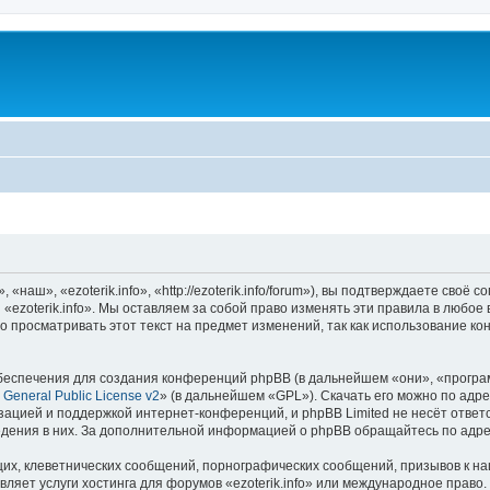
«наш», «ezoterik.info», «http://ezoterik.info/forum»), вы подтверждаете своё
«ezoterik.info». Мы оставляем за собой право изменять эти правила в любое
 просматривать этот текст на предмет изменений, так как использование ко
еспечения для создания конференций phpBB (в дальнейшем «они», «програ
General Public License v2
» (в дальнейшем «GPL»). Скачать его можно по адр
зацией и поддержкой интернет-конференций, и phpBB Limited не несёт ответ
ведения в них. За дополнительной информацией о phpBB обращайтесь по адр
их, клеветнических сообщений, порнографических сообщений, призывов к на
ляет услуги хостинга для форумов «ezoterik.info» или международное право