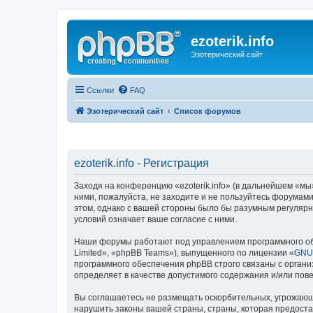
ezoterik.info
Эзотерический сайт
Ссылки
FAQ
Эзотерический сайт
Список форумов
ezoterik.info - Регистрация
Заходя на конференцию «ezoterik.info» (в дальнейшем «мы», 
ними, пожалуйста, не заходите и не пользуйтесь форумами 
этом, однако с вашей стороны было бы разумным регулярно
условий означает ваше согласие с ними.
Наши форумы работают под управлением программного об
Limited», «phpBB Teams»), выпущенного по лицензии «
GNU 
программного обеспечения phpBB строго связаны с органи
определяет в качестве допустимого содержания и/или по
Вы соглашаетесь не размещать оскорбительных, угрожающ
нарушить законы вашей страны, страны, которая предостав