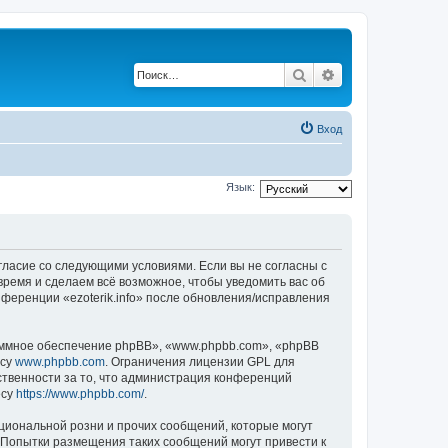
Поиск
Расширенный по
Вход
Язык:
 согласие со следующими условиями. Если вы не согласны с
 время и сделаем всё возможное, чтобы уведомить вас об
нференции «ezoterik.info» после обновления/исправления
ммное обеспечение phpBB», «www.phpbb.com», «phpBB
есу
www.phpbb.com
. Ограничения лицензии GPL для
ственности за то, что администрация конференций
есу
https://www.phpbb.com/
.
циональной розни и прочих сообщений, которые могут
. Попытки размещения таких сообщений могут привести к