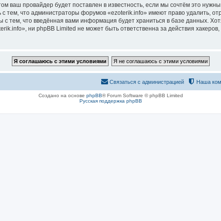
м ваш провайдер будет поставлен в известность, если мы сочтём это нужны
с тем, что администраторы форумов «ezoterik.info» имеют право удалить, о
ы с тем, что введённая вами информация будет храниться в базе данных. Хо
ik.info», ни phpBB Limited не может быть ответственна за действия хакеров,
Связаться с администрацией
Наша ком
Создано на основе
phpBB
® Forum Software © phpBB Limited
Русская поддержка phpBB