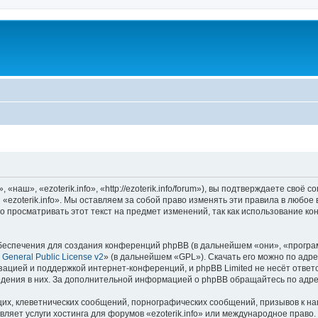
«наш», «ezoterik.info», «http://ezoterik.info/forum»), вы подтверждаете своё
«ezoterik.info». Мы оставляем за собой право изменять эти правила в любое
 просматривать этот текст на предмет изменений, так как использование ко
еспечения для создания конференций phpBB (в дальнейшем «они», «програ
General Public License v2
» (в дальнейшем «GPL»). Скачать его можно по адр
зацией и поддержкой интернет-конференций, и phpBB Limited не несёт ответ
ведения в них. За дополнительной информацией о phpBB обращайтесь по адр
их, клеветнических сообщений, порнографических сообщений, призывов к на
ляет услуги хостинга для форумов «ezoterik.info» или международное право