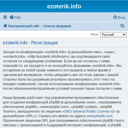
ezoterik.info
FAQ
Вход
П
Эзотерический сайт
Список форумов
о
Язык:
и
ezoterik.info - Регистрация
с
Заходя на конференцию «ezoterik.info» (в дальнейшем «мы», «наш»,
к
«ezoterik.info», «http://ezoterik.info/forum»), вы подтверждаете своё
согласие со следующими условиями. Если вы не согласны с ними,
пожалуйста, не заходите и не пользуйтесь форумами «ezoterik.info». Мы
оставляем за собой право изменять эти правила в любое время и
сделаем всё возможное, чтобы уведомить вас об этом, однако с вашей
стороны было бы разумным регулярно просматривать этот текст на
предмет изменений, так как использование конференции «ezoterik.info»
после обновления/исправления условий означает ваше согласие с ними.
Наши форумы работают под управлением программного обеспечения
для создания конференций phpBB (в дальнейшем «они», «программное
обеспечение phpBB», «www.phpbb.com», «phpBB Limited», «phpBB
Teams»), выпущенного по лицензии «
GNU General Public License v2
» (в
дальнейшем «GPL»). Скачать его можно по адресу
www.phpbb.com
.
Ограничения лицензии GPL для программного обеспечения phpBB строго
связаны с организацией и поддержкой интернет-конференций, и phpBB