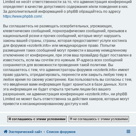
Limited не несёт ответственности за то, что администрация конференций
определяет в качестве допустимого содержания и/или поведения в них.
За дополнительной информацией о phpBB обращайтесь по адресу
https://www.phpbb.com/
.
Вы соглашаетесь не размещать оскорбительных, угрожающих,
клеветнических сообщений, порнографических сообщений, призывов к
национальной розни и прочих сообщений, которые могут нарушить
законы вашей страны, страны, которая предоставляет услуги хостинга
для форумов «ezoterik.info» или международное право. Попытки
размещения таких сообщений могут привести к вашему немедленному
отключению от конференции, при этом ваш провайдер будет поставлен в
известность, если мы сочтём это нужным. IP-адреса всех сообщений
сохраняются для возможности проведения такой политики. Вы
соглашаетесь с тем, что администраторы форумов «ezoterik.info» имеют
право удалить, отредактировать, перенести или закрыть любую тему в
любое время по своему усмотрению. Как пользователь вы согласны с тем,
что введённая вами информация будет храниться в базе данных. Хотя
эта информация не будет открыта третьим лицам без вашего
разрешения, ни администрация конференции «ezoterik.info», ни phpBB
Limited не может быть ответственна за действия хакеров, которые могут
привести к несанкционированному доступу к ней.
Эзотерический сайт
Список форумов