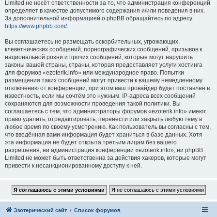
Limited не несёт ответственности за то, что администрация конференций
определяет в качестве допустимого содержания и/или поведения в них.
За дополнительной информацией о phpBB обращайтесь по адресу
https://www.phpbb.com/
.
Вы соглашаетесь не размещать оскорбительных, угрожающих,
клеветнических сообщений, порнографических сообщений, призывов к
национальной розни и прочих сообщений, которые могут нарушить
законы вашей страны, страны, которая предоставляет услуги хостинга
для форумов «ezoterik.info» или международное право. Попытки
размещения таких сообщений могут привести к вашему немедленному
отключению от конференции, при этом ваш провайдер будет поставлен в
известность, если мы сочтём это нужным. IP-адреса всех сообщений
сохраняются для возможности проведения такой политики. Вы
соглашаетесь с тем, что администраторы форумов «ezoterik.info» имеют
право удалить, отредактировать, перенести или закрыть любую тему в
любое время по своему усмотрению. Как пользователь вы согласны с тем,
что введённая вами информация будет храниться в базе данных. Хотя
эта информация не будет открыта третьим лицам без вашего
разрешения, ни администрация конференции «ezoterik.info», ни phpBB
Limited не может быть ответственна за действия хакеров, которые могут
привести к несанкционированному доступу к ней.
Эзотерический сайт
Список форумов