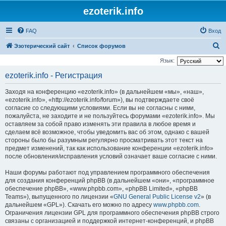
ezoterik.info
FAQ
Вход
П
Эзотерический сайт
Список форумов
о
Язык:
и
ezoterik.info - Регистрация
с
Заходя на конференцию «ezoterik.info» (в дальнейшем «мы», «наш»,
к
«ezoterik.info», «http://ezoterik.info/forum»), вы подтверждаете своё
согласие со следующими условиями. Если вы не согласны с ними,
пожалуйста, не заходите и не пользуйтесь форумами «ezoterik.info». Мы
оставляем за собой право изменять эти правила в любое время и
сделаем всё возможное, чтобы уведомить вас об этом, однако с вашей
стороны было бы разумным регулярно просматривать этот текст на
предмет изменений, так как использование конференции «ezoterik.info»
после обновления/исправления условий означает ваше согласие с ними.
Наши форумы работают под управлением программного обеспечения
для создания конференций phpBB (в дальнейшем «они», «программное
обеспечение phpBB», «www.phpbb.com», «phpBB Limited», «phpBB
Teams»), выпущенного по лицензии «
GNU General Public License v2
» (в
дальнейшем «GPL»). Скачать его можно по адресу
www.phpbb.com
.
Ограничения лицензии GPL для программного обеспечения phpBB строго
связаны с организацией и поддержкой интернет-конференций, и phpBB