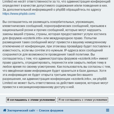
Limited не несёт ответственности за то, что администрация конференций
определяет в качестве допустимого содержания и/или поведения в них.
За дополнительной информацией о phpBB обращайтесь по адресу
https://www.phpbb.com/
.
Вы соглашаетесь не размещать оскорбительных, угрожающих,
клеветнических сообщений, порнографических сообщений, призывов к
национальной розни и прочих сообщений, которые могут нарушить
законы вашей страны, страны, которая предоставляет услуги хостинга
для форумов «ezoterik.info» или международное право. Попытки
размещения таких сообщений могут привести к вашему немедленному
отключению от конференции, при этом ваш провайдер будет поставлен в
известность, если мы сочтём это нужным. IP-адреса всех сообщений
сохраняются для возможности проведения такой политики. Вы
соглашаетесь с тем, что администраторы форумов «ezoterik.info» имеют
право удалить, отредактировать, перенести или закрыть любую тему в
любое время по своему усмотрению. Как пользователь вы согласны с тем,
что введённая вами информация будет храниться в базе данных. Хотя
эта информация не будет открыта третьим лицам без вашего
разрешения, ни администрация конференции «ezoterik.info», ни phpBB
Limited не может быть ответственна за действия хакеров, которые могут
привести к несанкционированному доступу к ней.
Эзотерический сайт
Список форумов