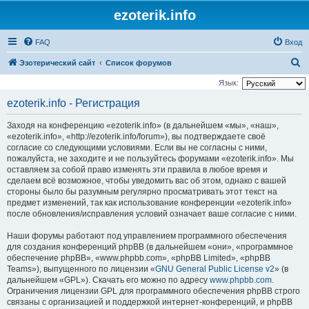
ezoterik.info
FAQ
Вход
П
Эзотерический сайт
Список форумов
о
Язык:
и
ezoterik.info - Регистрация
с
Заходя на конференцию «ezoterik.info» (в дальнейшем «мы», «наш»,
к
«ezoterik.info», «http://ezoterik.info/forum»), вы подтверждаете своё
согласие со следующими условиями. Если вы не согласны с ними,
пожалуйста, не заходите и не пользуйтесь форумами «ezoterik.info». Мы
оставляем за собой право изменять эти правила в любое время и
сделаем всё возможное, чтобы уведомить вас об этом, однако с вашей
стороны было бы разумным регулярно просматривать этот текст на
предмет изменений, так как использование конференции «ezoterik.info»
после обновления/исправления условий означает ваше согласие с ними.
Наши форумы работают под управлением программного обеспечения
для создания конференций phpBB (в дальнейшем «они», «программное
обеспечение phpBB», «www.phpbb.com», «phpBB Limited», «phpBB
Teams»), выпущенного по лицензии «
GNU General Public License v2
» (в
дальнейшем «GPL»). Скачать его можно по адресу
www.phpbb.com
.
Ограничения лицензии GPL для программного обеспечения phpBB строго
связаны с организацией и поддержкой интернет-конференций, и phpBB