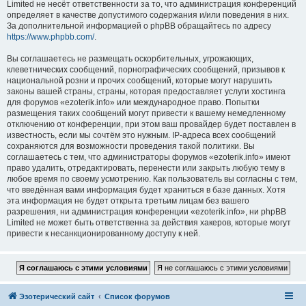
Limited не несёт ответственности за то, что администрация конференций
определяет в качестве допустимого содержания и/или поведения в них.
За дополнительной информацией о phpBB обращайтесь по адресу
https://www.phpbb.com/
.
Вы соглашаетесь не размещать оскорбительных, угрожающих,
клеветнических сообщений, порнографических сообщений, призывов к
национальной розни и прочих сообщений, которые могут нарушить
законы вашей страны, страны, которая предоставляет услуги хостинга
для форумов «ezoterik.info» или международное право. Попытки
размещения таких сообщений могут привести к вашему немедленному
отключению от конференции, при этом ваш провайдер будет поставлен в
известность, если мы сочтём это нужным. IP-адреса всех сообщений
сохраняются для возможности проведения такой политики. Вы
соглашаетесь с тем, что администраторы форумов «ezoterik.info» имеют
право удалить, отредактировать, перенести или закрыть любую тему в
любое время по своему усмотрению. Как пользователь вы согласны с тем,
что введённая вами информация будет храниться в базе данных. Хотя
эта информация не будет открыта третьим лицам без вашего
разрешения, ни администрация конференции «ezoterik.info», ни phpBB
Limited не может быть ответственна за действия хакеров, которые могут
привести к несанкционированному доступу к ней.
Эзотерический сайт
Список форумов