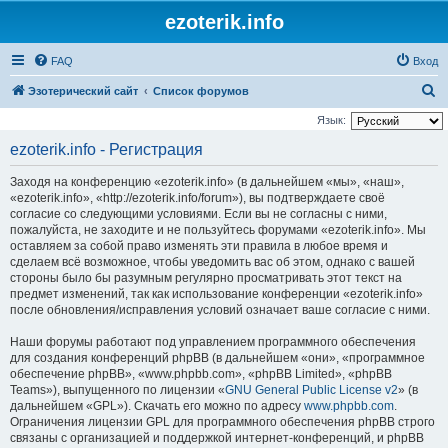
ezoterik.info
FAQ
Вход
П
Эзотерический сайт
Список форумов
о
Язык:
и
ezoterik.info - Регистрация
с
Заходя на конференцию «ezoterik.info» (в дальнейшем «мы», «наш»,
к
«ezoterik.info», «http://ezoterik.info/forum»), вы подтверждаете своё
согласие со следующими условиями. Если вы не согласны с ними,
пожалуйста, не заходите и не пользуйтесь форумами «ezoterik.info». Мы
оставляем за собой право изменять эти правила в любое время и
сделаем всё возможное, чтобы уведомить вас об этом, однако с вашей
стороны было бы разумным регулярно просматривать этот текст на
предмет изменений, так как использование конференции «ezoterik.info»
после обновления/исправления условий означает ваше согласие с ними.
Наши форумы работают под управлением программного обеспечения
для создания конференций phpBB (в дальнейшем «они», «программное
обеспечение phpBB», «www.phpbb.com», «phpBB Limited», «phpBB
Teams»), выпущенного по лицензии «
GNU General Public License v2
» (в
дальнейшем «GPL»). Скачать его можно по адресу
www.phpbb.com
.
Ограничения лицензии GPL для программного обеспечения phpBB строго
связаны с организацией и поддержкой интернет-конференций, и phpBB