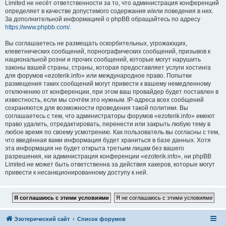
Limited не несёт ответственности за то, что администрация конференций
определяет в качестве допустимого содержания и/или поведения в них.
За дополнительной информацией о phpBB обращайтесь по адресу
https://www.phpbb.com/
.
Вы соглашаетесь не размещать оскорбительных, угрожающих,
клеветнических сообщений, порнографических сообщений, призывов к
национальной розни и прочих сообщений, которые могут нарушить
законы вашей страны, страны, которая предоставляет услуги хостинга
для форумов «ezoterik.info» или международное право. Попытки
размещения таких сообщений могут привести к вашему немедленному
отключению от конференции, при этом ваш провайдер будет поставлен в
известность, если мы сочтём это нужным. IP-адреса всех сообщений
сохраняются для возможности проведения такой политики. Вы
соглашаетесь с тем, что администраторы форумов «ezoterik.info» имеют
право удалить, отредактировать, перенести или закрыть любую тему в
любое время по своему усмотрению. Как пользователь вы согласны с тем,
что введённая вами информация будет храниться в базе данных. Хотя
эта информация не будет открыта третьим лицам без вашего
разрешения, ни администрация конференции «ezoterik.info», ни phpBB
Limited не может быть ответственна за действия хакеров, которые могут
привести к несанкционированному доступу к ней.
Эзотерический сайт
Список форумов