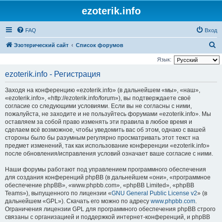
ezoterik.info
FAQ
Вход
П
Эзотерический сайт
Список форумов
о
Язык:
и
ezoterik.info - Регистрация
с
Заходя на конференцию «ezoterik.info» (в дальнейшем «мы», «наш»,
к
«ezoterik.info», «http://ezoterik.info/forum»), вы подтверждаете своё
согласие со следующими условиями. Если вы не согласны с ними,
пожалуйста, не заходите и не пользуйтесь форумами «ezoterik.info». Мы
оставляем за собой право изменять эти правила в любое время и
сделаем всё возможное, чтобы уведомить вас об этом, однако с вашей
стороны было бы разумным регулярно просматривать этот текст на
предмет изменений, так как использование конференции «ezoterik.info»
после обновления/исправления условий означает ваше согласие с ними.
Наши форумы работают под управлением программного обеспечения
для создания конференций phpBB (в дальнейшем «они», «программное
обеспечение phpBB», «www.phpbb.com», «phpBB Limited», «phpBB
Teams»), выпущенного по лицензии «
GNU General Public License v2
» (в
дальнейшем «GPL»). Скачать его можно по адресу
www.phpbb.com
.
Ограничения лицензии GPL для программного обеспечения phpBB строго
связаны с организацией и поддержкой интернет-конференций, и phpBB