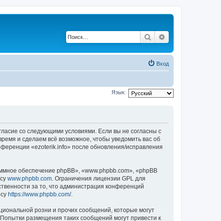
Поиск
Расширенный по
Вход
Язык:
 согласие со следующими условиями. Если вы не согласны с
 время и сделаем всё возможное, чтобы уведомить вас об
нференции «ezoterik.info» после обновления/исправления
ммное обеспечение phpBB», «www.phpbb.com», «phpBB
есу
www.phpbb.com
. Ограничения лицензии GPL для
ственности за то, что администрация конференций
есу
https://www.phpbb.com/
.
циональной розни и прочих сообщений, которые могут
. Попытки размещения таких сообщений могут привести к