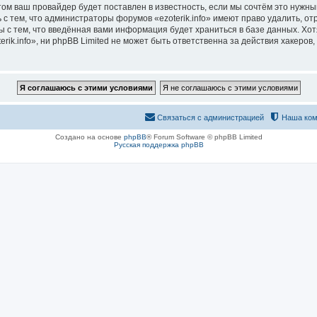
м ваш провайдер будет поставлен в известность, если мы сочтём это нужны
с тем, что администраторы форумов «ezoterik.info» имеют право удалить, о
ы с тем, что введённая вами информация будет храниться в базе данных. Хо
ik.info», ни phpBB Limited не может быть ответственна за действия хакеров,
Связаться с администрацией
Наша ком
Создано на основе
phpBB
® Forum Software © phpBB Limited
Русская поддержка phpBB