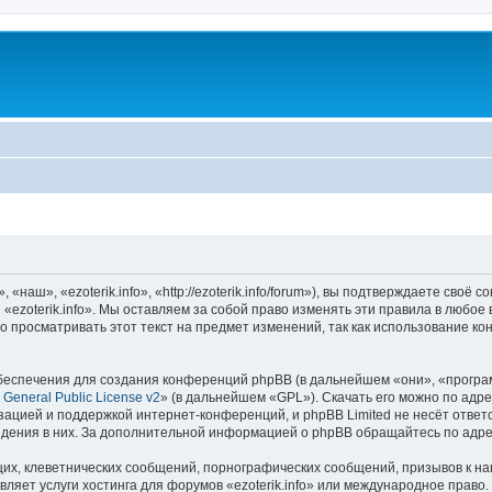
«наш», «ezoterik.info», «http://ezoterik.info/forum»), вы подтверждаете своё
«ezoterik.info». Мы оставляем за собой право изменять эти правила в любое
 просматривать этот текст на предмет изменений, так как использование ко
еспечения для создания конференций phpBB (в дальнейшем «они», «програ
General Public License v2
» (в дальнейшем «GPL»). Скачать его можно по адр
зацией и поддержкой интернет-конференций, и phpBB Limited не несёт ответ
ведения в них. За дополнительной информацией о phpBB обращайтесь по адр
их, клеветнических сообщений, порнографических сообщений, призывов к на
ляет услуги хостинга для форумов «ezoterik.info» или международное право