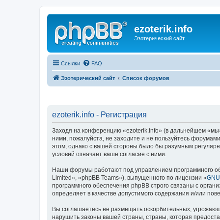
ezoterik.info
Эзотерический сайт
Ссылки
FAQ
Эзотерический сайт
Список форумов
ezoterik.info - Регистрация
Заходя на конференцию «ezoterik.info» (в дальнейшем «мы», 
ними, пожалуйста, не заходите и не пользуйтесь форумами 
этом, однако с вашей стороны было бы разумным регулярно
условий означает ваше согласие с ними.
Наши форумы работают под управлением программного об
Limited», «phpBB Teams»), выпущенного по лицензии «
GNU 
программного обеспечения phpBB строго связаны с органи
определяет в качестве допустимого содержания и/или по
Вы соглашаетесь не размещать оскорбительных, угрожающ
нарушить законы вашей страны, страны, которая предостав