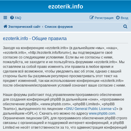
ezoterik.info
FAQ
Регистрация
Вход
П
Эзотерический сайт
Список форумов
о
ezoterik.info - Общие правила
и
с
Заходя на конференцию «ezoterik.info» (в дальнейшем «мы», «наш»,
«ezoterik.info», «http://ezoterik.info/forum»), вы подтверждаете своё
к
согласие со следующими условиями. Если вы не согласны с ними,
пожалуйста, не заходите и не пользуйтесь форумами «ezoterik.info». Мы
оставляем за собой право изменять эти правила в любое время и
сделаем всё возможное, чтобы уведомить вас об этом, однако с вашей
стороны было бы разумным регулярно просматривать этот текст на
предмет изменений, так как использование конференции «ezoterik.info»
после обновления/исправления условий означает ваше согласие с ними.
Наши форумы работают под управлением программного обеспечения
для создания конференций phpBB (в дальнейшем «они», «программное
обеспечение phpBB», «www.phpbb.com», «phpBB Limited», «phpBB
Teams»), выпущенного по лицензии «
GNU General Public License v2
» (в
дальнейшем «GPL»). Скачать его можно по адресу
www.phpbb.com
.
Ограничения лицензии GPL для программного обеспечения phpBB строго
связаны с организацией и поддержкой интернет-конференций, и phpBB
Limited не несёт ответственности за то, что администрация конференций