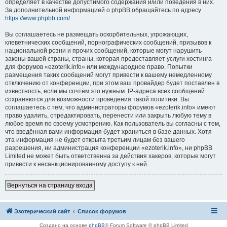
определяет в качестве допустимого содержания и/или поведения в них.
За дополнительной информацией о phpBB обращайтесь по адресу
https://www.phpbb.com/
.
Вы соглашаетесь не размещать оскорбительных, угрожающих,
клеветнических сообщений, порнографических сообщений, призывов к
национальной розни и прочих сообщений, которые могут нарушить
законы вашей страны, страны, которая предоставляет услуги хостинга
для форумов «ezoterik.info» или международное право. Попытки
размещения таких сообщений могут привести к вашему немедленному
отключению от конференции, при этом ваш провайдер будет поставлен в
известность, если мы сочтём это нужным. IP-адреса всех сообщений
сохраняются для возможности проведения такой политики. Вы
соглашаетесь с тем, что администраторы форумов «ezoterik.info» имеют
право удалить, отредактировать, перенести или закрыть любую тему в
любое время по своему усмотрению. Как пользователь вы согласны с тем,
что введённая вами информация будет храниться в базе данных. Хотя
эта информация не будет открыта третьим лицам без вашего
разрешения, ни администрация конференции «ezoterik.info», ни phpBB
Limited не может быть ответственна за действия хакеров, которые могут
привести к несанкционированному доступу к ней.
Вернуться на страницу входа
Эзотерический сайт
Список форумов
Создано на основе
phpBB
® Forum Software © phpBB Limited