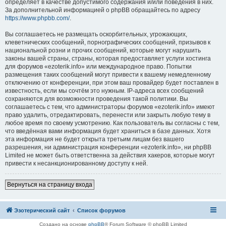
определяет в качестве допустимого содержания и/или поведения в них.
За дополнительной информацией о phpBB обращайтесь по адресу
https://www.phpbb.com/
.
Вы соглашаетесь не размещать оскорбительных, угрожающих,
клеветнических сообщений, порнографических сообщений, призывов к
национальной розни и прочих сообщений, которые могут нарушить
законы вашей страны, страны, которая предоставляет услуги хостинга
для форумов «ezoterik.info» или международное право. Попытки
размещения таких сообщений могут привести к вашему немедленному
отключению от конференции, при этом ваш провайдер будет поставлен в
известность, если мы сочтём это нужным. IP-адреса всех сообщений
сохраняются для возможности проведения такой политики. Вы
соглашаетесь с тем, что администраторы форумов «ezoterik.info» имеют
право удалить, отредактировать, перенести или закрыть любую тему в
любое время по своему усмотрению. Как пользователь вы согласны с тем,
что введённая вами информация будет храниться в базе данных. Хотя
эта информация не будет открыта третьим лицам без вашего
разрешения, ни администрация конференции «ezoterik.info», ни phpBB
Limited не может быть ответственна за действия хакеров, которые могут
привести к несанкционированному доступу к ней.
Вернуться на страницу входа
Эзотерический сайт
Список форумов
Создано на основе
phpBB
® Forum Software © phpBB Limited