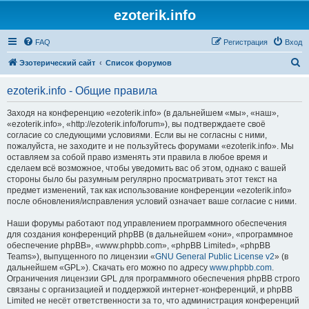
ezoterik.info
FAQ
Регистрация
Вход
П
Эзотерический сайт
Список форумов
о
ezoterik.info - Общие правила
и
с
Заходя на конференцию «ezoterik.info» (в дальнейшем «мы», «наш»,
«ezoterik.info», «http://ezoterik.info/forum»), вы подтверждаете своё
к
согласие со следующими условиями. Если вы не согласны с ними,
пожалуйста, не заходите и не пользуйтесь форумами «ezoterik.info». Мы
оставляем за собой право изменять эти правила в любое время и
сделаем всё возможное, чтобы уведомить вас об этом, однако с вашей
стороны было бы разумным регулярно просматривать этот текст на
предмет изменений, так как использование конференции «ezoterik.info»
после обновления/исправления условий означает ваше согласие с ними.
Наши форумы работают под управлением программного обеспечения
для создания конференций phpBB (в дальнейшем «они», «программное
обеспечение phpBB», «www.phpbb.com», «phpBB Limited», «phpBB
Teams»), выпущенного по лицензии «
GNU General Public License v2
» (в
дальнейшем «GPL»). Скачать его можно по адресу
www.phpbb.com
.
Ограничения лицензии GPL для программного обеспечения phpBB строго
связаны с организацией и поддержкой интернет-конференций, и phpBB
Limited не несёт ответственности за то, что администрация конференций