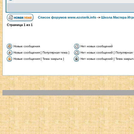
Список форумов www.ezoterik.info
->
Школа Мастера Игр
Страница
1
из
1
Новые сообщения
Нет новых сообщений
Новые сообщения [ Популярная тема ]
Нет новых сообщений [ Популярная 
Новые сообщения [ Тема закрыта ]
Нет новых сообщений [ Тема закрыта