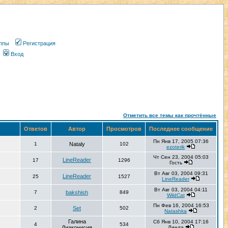
ппы
Регистрация
Вход
Отметить все темы как прочтённые
Ответов
Автор
Просмотров
Последнее сообщение
Пн Янв 17, 2005 07:36
1
Nataly
102
ezoterik
Чт Сен 23, 2004 05:03
LineReader
17
1296
Гость
Вт Авг 03, 2004 09:31
LineReader
25
1527
LineReader
Вт Авг 03, 2004 04:11
7
bakshish
849
WildCat
Пн Фев 16, 2004 16:53
2
Set
502
Natashka
Галина
Сб Янв 10, 2004 17:16
4
534
Диаконисия
Линда