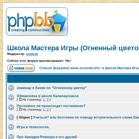
Школа Мастера Игры (Огненный цвето
Модератор:
ezoterik
Сейчас этот форум просматривают: Нет
Список форумов www.ezoterik.info
->
Школа Мастера Игр
семинар в Киеве по "Огненному цветку"
Обязаловка в школе Калинаускасса
[
На страницу:
1
,
2
]
Постоянно ли происходит постижение?
[
На страницу:
1
,
2
]
[ Опрос ]
Учиться? или болтовня по поводу вступительного слова Ев
Игра и технология.
Про Аркадия Ровнера и его друзей