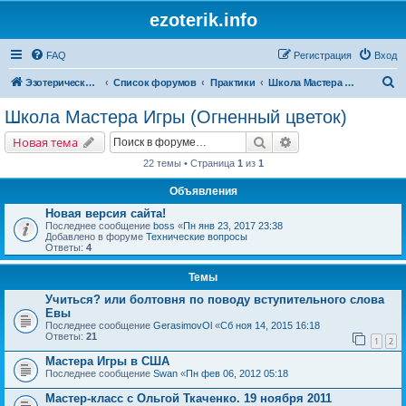
ezoterik.info
FAQ
Регистрация
Вход
П
Эзотерический сайт
Список форумов
Практики
Школа Мастера Игры (Огненный цветок)
о
Школа Мастера Игры (Огненный цветок)
и
Поиск
Расширенный поис
Новая тема
с
22 темы • Страница
1
из
1
к
Объявления
Новая версия сайта!
Последнее сообщение
boss
«
Пн янв 23, 2017 23:38
Добавлено в форуме
Технические вопросы
Ответы:
4
Темы
Учиться? или болтовня по поводу вступительного слова
Евы
Последнее сообщение
GerasimovOl
«
Сб ноя 14, 2015 16:18
Ответы:
21
1
2
Мастера Игры в США
Последнее сообщение
Swan
«
Пн фев 06, 2012 05:18
Мастер-класс с Ольгой Ткаченко. 19 ноября 2011