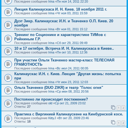
Последнее сообщение
Irina
«
Пн ноя 14, 2011 22:20
Лекция Калинаускаса И. Н. Киев. 18 ноября 2011 г.
Последнее сообщение
Irina
«
Чт ноя 03, 2011 15:59
Дуэт Зикр. Калинаускас И.Н. и Ткаченко О.П. Киев. 20
ноября
Последнее сообщение
Irina
«
Вт ноя 01, 2011 15:12
Тренинг по Соционике и характеристике ТИМов с
Рейниным Г.Р.
Последнее сообщение
Irina
«
Сб окт 29, 2011 09:49
10 и 17 октября. Встреча И. Н. Калинаускаса в Киеве..
Последнее сообщение
Irina
«
Пн окт 10, 2011 12:36
При участии Ольги Ткаченко мастер-класс ТЕЛЕСНАЯ
ГРАМОТНОСТЬ
Последнее сообщение
Irina
«
Вс июл 24, 2011 00:05
Калинаускас И.Н. г. Киев. Лекция "Другая жизнь: попытка
при
Последнее сообщение
Irina
«
Чт июн 23, 2011 12:03
Ольга Ткаченко (DUO ZIKR) и театр "Голос огня"
Последнее сообщение
Irina
«
Ср июн 08, 2011 20:56
Постоянно ли происходит постижение?
Последнее сообщение
old
«
Ср окт 21, 2009 23:02
Ответы:
27
1
2
Практика с Виргинией Калинаускене на Кинбурнской косе.
Последнее сообщение
KittyJ
«
Вт окт 20, 2009 23:46
Ответы:
18
1
2