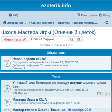
ezoterik.info
FAQ
Регистрация
Вход
П
Эзотерический сайт
Список форумов
Практики
Школа Мастера Игры (Огненный цветок)
о
Школа Мастера Игры (Огненный цветок)
и
Поиск
Расширенный поис
Новая тема
с
22 темы • Страница
1
из
1
к
Объявления
Новая версия сайта!
Последнее сообщение
boss
«
Пн янв 23, 2017 23:38
Добавлено в форуме
Технические вопросы
Ответы:
4
Темы
Учиться? или болтовня по поводу вступительного слова
Евы
Последнее сообщение
GerasimovOl
«
Сб ноя 14, 2015 16:18
Ответы:
21
1
2
Мастера Игры в США
Последнее сообщение
Swan
«
Пн фев 06, 2012 05:18
Мастер-класс с Ольгой Ткаченко. 19 ноября 2011