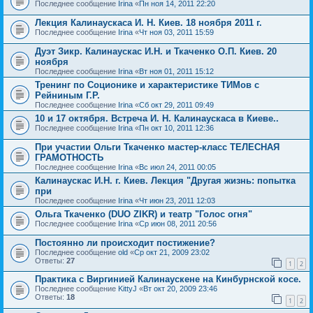
Последнее сообщение
Irina
«
Пн ноя 14, 2011 22:20
Лекция Калинаускаса И. Н. Киев. 18 ноября 2011 г.
Последнее сообщение
Irina
«
Чт ноя 03, 2011 15:59
Дуэт Зикр. Калинаускас И.Н. и Ткаченко О.П. Киев. 20
ноября
Последнее сообщение
Irina
«
Вт ноя 01, 2011 15:12
Тренинг по Соционике и характеристике ТИМов с
Рейниным Г.Р.
Последнее сообщение
Irina
«
Сб окт 29, 2011 09:49
10 и 17 октября. Встреча И. Н. Калинаускаса в Киеве..
Последнее сообщение
Irina
«
Пн окт 10, 2011 12:36
При участии Ольги Ткаченко мастер-класс ТЕЛЕСНАЯ
ГРАМОТНОСТЬ
Последнее сообщение
Irina
«
Вс июл 24, 2011 00:05
Калинаускас И.Н. г. Киев. Лекция "Другая жизнь: попытка
при
Последнее сообщение
Irina
«
Чт июн 23, 2011 12:03
Ольга Ткаченко (DUO ZIKR) и театр "Голос огня"
Последнее сообщение
Irina
«
Ср июн 08, 2011 20:56
Постоянно ли происходит постижение?
Последнее сообщение
old
«
Ср окт 21, 2009 23:02
Ответы:
27
1
2
Практика с Виргинией Калинаускене на Кинбурнской косе.
Последнее сообщение
KittyJ
«
Вт окт 20, 2009 23:46
Ответы:
18
1
2