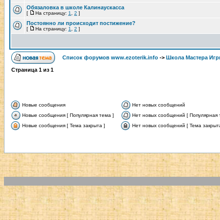
Обязаловка в школе Калинаускасса
[
На страницу:
1
,
2
]
Постоянно ли происходит постижение?
[
На страницу:
1
,
2
]
Список форумов www.ezoterik.info
->
Школа Мастера Игр
Страница
1
из
1
Новые сообщения
Нет новых сообщений
Новые сообщения [ Популярная тема ]
Нет новых сообщений [ Популярная 
Новые сообщения [ Тема закрыта ]
Нет новых сообщений [ Тема закрыта