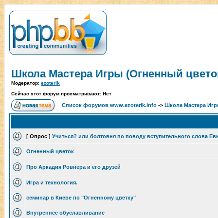
Школа Мастера Игры (Огненный цвето
Модератор:
ezoterik
Сейчас этот форум просматривают: Нет
Список форумов www.ezoterik.info
->
Школа Мастера Игр
[ Опрос ]
Учиться? или болтовня по поводу вступительного слова Ев
Огненный цветок
Про Аркадия Ровнера и его друзей
Игра и технология.
семинар в Киеве по "Огненному цветку"
Внутреннее обуславливание