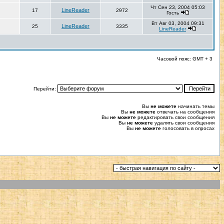
Чт Сен 23, 2004 05:03
LineReader
17
2972
Гость
Вт Авг 03, 2004 09:31
LineReader
25
3335
LineReader
Часовой пояс: GMT + 3
Перейти:
Вы
не можете
начинать темы
Вы
не можете
отвечать на сообщения
Вы
не можете
редактировать свои сообщения
Вы
не можете
удалять свои сообщения
Вы
не можете
голосовать в опросах