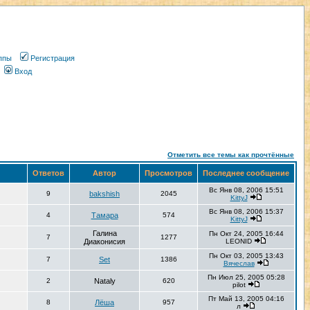
ппы
Регистрация
Вход
Отметить все темы как прочтённые
Ответов
Автор
Просмотров
Последнее сообщение
Вс Янв 08, 2006 15:51
9
bakshish
2045
KittyJ
Вс Янв 08, 2006 15:37
4
Тамара
574
KittyJ
Галина
Пн Окт 24, 2005 16:44
7
1277
Диаконисия
LEONID
Пн Окт 03, 2005 13:43
7
Set
1386
Вячеслав
Пн Июл 25, 2005 05:28
2
Nataly
620
pilot
Пт Май 13, 2005 04:16
8
Лёша
957
л