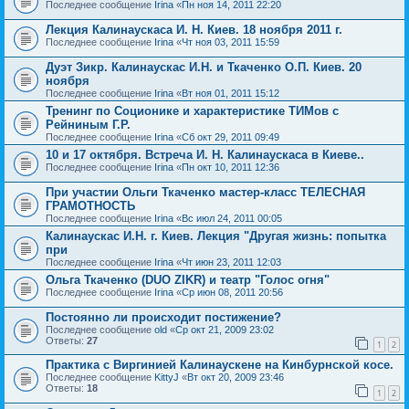
Последнее сообщение
Irina
«
Пн ноя 14, 2011 22:20
Лекция Калинаускаса И. Н. Киев. 18 ноября 2011 г.
Последнее сообщение
Irina
«
Чт ноя 03, 2011 15:59
Дуэт Зикр. Калинаускас И.Н. и Ткаченко О.П. Киев. 20
ноября
Последнее сообщение
Irina
«
Вт ноя 01, 2011 15:12
Тренинг по Соционике и характеристике ТИМов с
Рейниным Г.Р.
Последнее сообщение
Irina
«
Сб окт 29, 2011 09:49
10 и 17 октября. Встреча И. Н. Калинаускаса в Киеве..
Последнее сообщение
Irina
«
Пн окт 10, 2011 12:36
При участии Ольги Ткаченко мастер-класс ТЕЛЕСНАЯ
ГРАМОТНОСТЬ
Последнее сообщение
Irina
«
Вс июл 24, 2011 00:05
Калинаускас И.Н. г. Киев. Лекция "Другая жизнь: попытка
при
Последнее сообщение
Irina
«
Чт июн 23, 2011 12:03
Ольга Ткаченко (DUO ZIKR) и театр "Голос огня"
Последнее сообщение
Irina
«
Ср июн 08, 2011 20:56
Постоянно ли происходит постижение?
Последнее сообщение
old
«
Ср окт 21, 2009 23:02
Ответы:
27
1
2
Практика с Виргинией Калинаускене на Кинбурнской косе.
Последнее сообщение
KittyJ
«
Вт окт 20, 2009 23:46
Ответы:
18
1
2