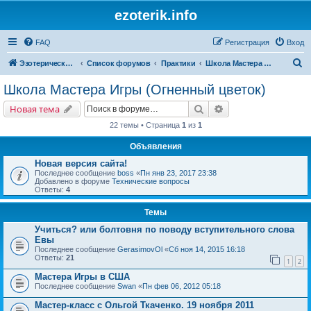
ezoterik.info
FAQ
Регистрация
Вход
П
Эзотерический сайт
Список форумов
Практики
Школа Мастера Игры (Огненный цветок)
о
Школа Мастера Игры (Огненный цветок)
и
Поиск
Расширенный поис
Новая тема
с
22 темы • Страница
1
из
1
к
Объявления
Новая версия сайта!
Последнее сообщение
boss
«
Пн янв 23, 2017 23:38
Добавлено в форуме
Технические вопросы
Ответы:
4
Темы
Учиться? или болтовня по поводу вступительного слова
Евы
Последнее сообщение
GerasimovOl
«
Сб ноя 14, 2015 16:18
Ответы:
21
1
2
Мастера Игры в США
Последнее сообщение
Swan
«
Пн фев 06, 2012 05:18
Мастер-класс с Ольгой Ткаченко. 19 ноября 2011