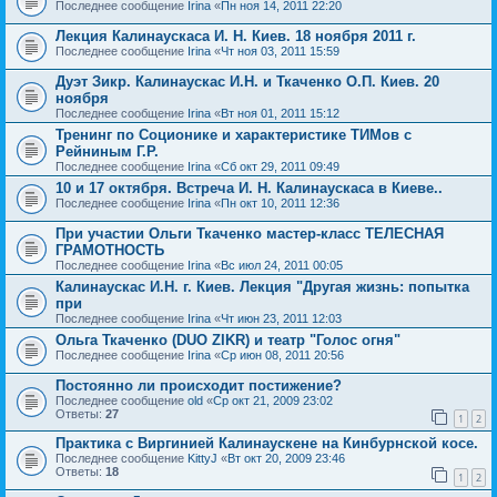
Последнее сообщение
Irina
«
Пн ноя 14, 2011 22:20
Лекция Калинаускаса И. Н. Киев. 18 ноября 2011 г.
Последнее сообщение
Irina
«
Чт ноя 03, 2011 15:59
Дуэт Зикр. Калинаускас И.Н. и Ткаченко О.П. Киев. 20
ноября
Последнее сообщение
Irina
«
Вт ноя 01, 2011 15:12
Тренинг по Соционике и характеристике ТИМов с
Рейниным Г.Р.
Последнее сообщение
Irina
«
Сб окт 29, 2011 09:49
10 и 17 октября. Встреча И. Н. Калинаускаса в Киеве..
Последнее сообщение
Irina
«
Пн окт 10, 2011 12:36
При участии Ольги Ткаченко мастер-класс ТЕЛЕСНАЯ
ГРАМОТНОСТЬ
Последнее сообщение
Irina
«
Вс июл 24, 2011 00:05
Калинаускас И.Н. г. Киев. Лекция "Другая жизнь: попытка
при
Последнее сообщение
Irina
«
Чт июн 23, 2011 12:03
Ольга Ткаченко (DUO ZIKR) и театр "Голос огня"
Последнее сообщение
Irina
«
Ср июн 08, 2011 20:56
Постоянно ли происходит постижение?
Последнее сообщение
old
«
Ср окт 21, 2009 23:02
Ответы:
27
1
2
Практика с Виргинией Калинаускене на Кинбурнской косе.
Последнее сообщение
KittyJ
«
Вт окт 20, 2009 23:46
Ответы:
18
1
2