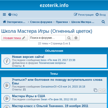
ezoterik.info
FAQ
Регистрация
Вход
П
Эзотерический сайт
Список форумов
Практики
Школа Мастера Игры (Огненный цветок)
о
Школа Мастера Игры (Огненный цветок)
и
Поиск
Расширенный поис
Новая тема
с
22 темы • Страница
1
из
1
к
Объявления
Новая версия сайта!
Последнее сообщение
boss
«
Пн янв 23, 2017 23:38
Добавлено в форуме
Технические вопросы
Ответы:
4
Темы
Учиться? или болтовня по поводу вступительного слова
Евы
Последнее сообщение
GerasimovOl
«
Сб ноя 14, 2015 16:18
Ответы:
21
1
2
Мастера Игры в США
Последнее сообщение
Swan
«
Пн фев 06, 2012 05:18
Мастер-класс с Ольгой Ткаченко. 19 ноября 2011