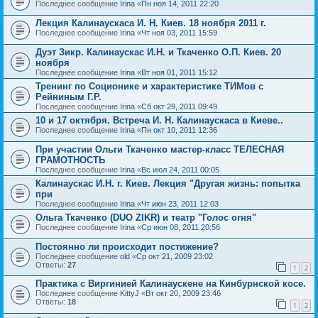
Последнее сообщение
Irina
«
Пн ноя 14, 2011 22:20
Лекция Калинаускаса И. Н. Киев. 18 ноября 2011 г.
Последнее сообщение
Irina
«
Чт ноя 03, 2011 15:59
Дуэт Зикр. Калинаускас И.Н. и Ткаченко О.П. Киев. 20
ноября
Последнее сообщение
Irina
«
Вт ноя 01, 2011 15:12
Тренинг по Соционике и характеристике ТИМов с
Рейниным Г.Р.
Последнее сообщение
Irina
«
Сб окт 29, 2011 09:49
10 и 17 октября. Встреча И. Н. Калинаускаса в Киеве..
Последнее сообщение
Irina
«
Пн окт 10, 2011 12:36
При участии Ольги Ткаченко мастер-класс ТЕЛЕСНАЯ
ГРАМОТНОСТЬ
Последнее сообщение
Irina
«
Вс июл 24, 2011 00:05
Калинаускас И.Н. г. Киев. Лекция "Другая жизнь: попытка
при
Последнее сообщение
Irina
«
Чт июн 23, 2011 12:03
Ольга Ткаченко (DUO ZIKR) и театр "Голос огня"
Последнее сообщение
Irina
«
Ср июн 08, 2011 20:56
Постоянно ли происходит постижение?
Последнее сообщение
old
«
Ср окт 21, 2009 23:02
Ответы:
27
1
2
Практика с Виргинией Калинаускене на Кинбурнской косе.
Последнее сообщение
KittyJ
«
Вт окт 20, 2009 23:46
Ответы:
18
1
2