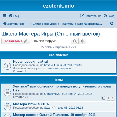
ezoterik.info
FAQ
Регистрация
Вход
П
Эзотерический сайт
Список форумов
Практики
Школа Мастера Игры (Огненный цветок)
о
Школа Мастера Игры (Огненный цветок)
и
Поиск
Расширенный поис
Новая тема
с
22 темы • Страница
1
из
1
к
Объявления
Новая версия сайта!
Последнее сообщение
boss
«
Пн янв 23, 2017 23:38
Добавлено в форуме
Технические вопросы
Ответы:
4
Темы
Учиться? или болтовня по поводу вступительного слова
Евы
Последнее сообщение
GerasimovOl
«
Сб ноя 14, 2015 16:18
Ответы:
21
1
2
Мастера Игры в США
Последнее сообщение
Swan
«
Пн фев 06, 2012 05:18
Мастер-класс с Ольгой Ткаченко. 19 ноября 2011