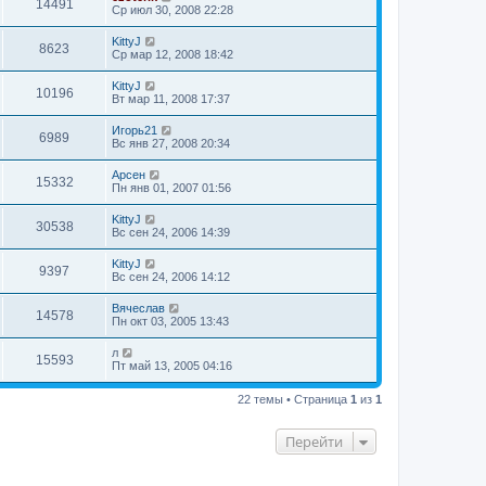
14491
Ср июл 30, 2008 22:28
KittyJ
8623
Ср мар 12, 2008 18:42
KittyJ
10196
Вт мар 11, 2008 17:37
Игорь21
6989
Вс янв 27, 2008 20:34
Арсен
15332
Пн янв 01, 2007 01:56
KittyJ
30538
Вс сен 24, 2006 14:39
KittyJ
9397
Вс сен 24, 2006 14:12
Вячеслав
14578
Пн окт 03, 2005 13:43
л
15593
Пт май 13, 2005 04:16
22 темы • Страница
1
из
1
Перейти