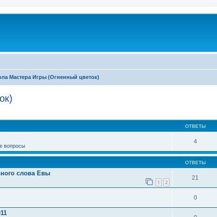
ла Мастера Игры (Огненный цветок)
ок)
иренный поиск
ОТВЕТЫ
4
е вопросы
ОТВЕТЫ
ьного слова Евы
21
1
2
0
011