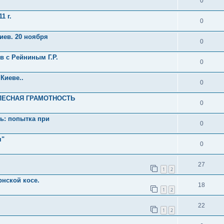
0
1 г.
0
Киев. 20 ноября
0
в с Рейниным Г.Р.
0
 Киеве..
0
ТЕЛЕСНАЯ ГРАМОТНОСТЬ
0
нь: попытка при
0
я"
0
27
1
2
рнской косе.
18
1
2
22
1
2