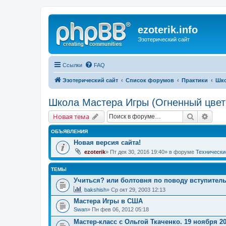
ezoterik.info
Эзотерический сайт
Ссылки
FAQ
Эзотерический сайт
Список форумов
Практики
Шко
Школа Мастера Игры (Огненный цвет
Поиск
Расш
Новая тема
ОБЪЯВЛЕНИЯ
Новая версия сайта!
ezoterik
» Пт дек 30, 2016 19:40» в форуме
Технически
ТЕМЫ
Учиться? или болтовня по поводу вступител
bakshish
» Ср окт 29, 2003 12:13
Мастера Игры в США
Swan
» Пн фев 06, 2012 05:18
Мастер-класс с Ольгой Ткаченко. 19 ноября 2