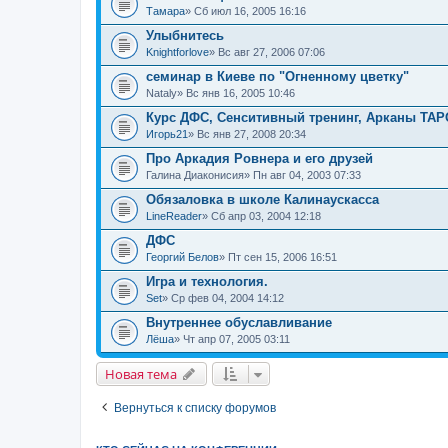
Тамара
» Сб июл 16, 2005 16:16
Улыбнитесь
Knightforlove
» Вс авг 27, 2006 07:06
семинар в Киеве по "Огненному цветку"
Nataly
» Вс янв 16, 2005 10:46
Курс ДФС, Сенситивный тренинг, Арканы ТАР
Игорь21
» Вс янв 27, 2008 20:34
Про Аркадия Ровнера и его друзей
Галина Диаконисия
» Пн авг 04, 2003 07:33
Обязаловка в школе Калинаускасса
LineReader
» Сб апр 03, 2004 12:18
ДФС
Георгий Белов
» Пт сен 15, 2006 16:51
Игра и технология.
Set
» Ср фев 04, 2004 14:12
Внутреннее обуславливание
Лёша
» Чт апр 07, 2005 03:11
Новая тема
Вернуться к списку форумов