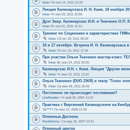
Irina
» Пн ноя 14, 2011 22:20
Лекция Калинаускаса И. Н. Киев. 18 ноября 201
Irina
» Чт ноя 03, 2011 15:59
Дуэт Зикр. Калинаускас И.Н. и Ткаченко О.П. 
Irina
» Вт ноя 01, 2011 15:12
Тренинг по Соционике и характеристике ТИМо
Irina
» Сб окт 29, 2011 09:49
10 и 17 октября. Встреча И. Н. Калинаускаса в
Irina
» Пн окт 10, 2011 12:36
При участии Ольги Ткаченко мастер-класс 
Irina
» Вс июл 24, 2011 00:05
Калинаускас И.Н. г. Киев. Лекция "Другая жиз
Irina
» Чт июн 23, 2011 12:03
Ольга Ткаченко (DUO ZIKR) и театр "Голос огн
Irina
» Ср июн 08, 2011 20:56
Постоянно ли происходит постижение?
LineReader
» Чт май 06, 2004 13:10
Практика с Виргинией Калинаускене на Кинбу
Ta*****
» Пн июл 13, 2009 21:50
Огненные Доспехи.
RockKenny
» Ср мар 28, 2007 14:31
Огненный цветок