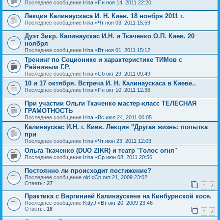
Последнее сообщение
Irina
«
Пн ноя 14, 2011 22:20
Лекция Калинаускаса И. Н. Киев. 18 ноября 2011 г.
Последнее сообщение
Irina
«
Чт ноя 03, 2011 15:59
Дуэт Зикр. Калинаускас И.Н. и Ткаченко О.П. Киев. 20
ноября
Последнее сообщение
Irina
«
Вт ноя 01, 2011 15:12
Тренинг по Соционике и характеристике ТИМов с
Рейниным Г.Р.
Последнее сообщение
Irina
«
Сб окт 29, 2011 09:49
10 и 17 октября. Встреча И. Н. Калинаускаса в Киеве..
Последнее сообщение
Irina
«
Пн окт 10, 2011 12:36
При участии Ольги Ткаченко мастер-класс ТЕЛЕСНАЯ
ГРАМОТНОСТЬ
Последнее сообщение
Irina
«
Вс июл 24, 2011 00:05
Калинаускас И.Н. г. Киев. Лекция "Другая жизнь: попытка
при
Последнее сообщение
Irina
«
Чт июн 23, 2011 12:03
Ольга Ткаченко (DUO ZIKR) и театр "Голос огня"
Последнее сообщение
Irina
«
Ср июн 08, 2011 20:56
Постоянно ли происходит постижение?
Последнее сообщение
old
«
Ср окт 21, 2009 23:02
Ответы:
27
1
2
Практика с Виргинией Калинаускене на Кинбурнской косе.
Последнее сообщение
KittyJ
«
Вт окт 20, 2009 23:46
Ответы:
18
1
2