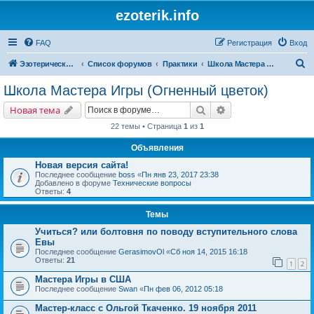
ezoterik.info
FAQ
Регистрация
Вход
П
Эзотерический сайт
Список форумов
Практики
Школа Мастера Игры (Огненный цветок)
о
Школа Мастера Игры (Огненный цветок)
и
Поиск
Расширенный поис
Новая тема
с
22 темы • Страница
1
из
1
к
Объявления
Новая версия сайта!
Последнее сообщение
boss
«
Пн янв 23, 2017 23:38
Добавлено в форуме
Технические вопросы
Ответы:
4
Темы
Учиться? или болтовня по поводу вступительного слова
Евы
Последнее сообщение
GerasimovOl
«
Сб ноя 14, 2015 16:18
Ответы:
21
1
2
Мастера Игры в США
Последнее сообщение
Swan
«
Пн фев 06, 2012 05:18
Мастер-класс с Ольгой Ткаченко. 19 ноября 2011