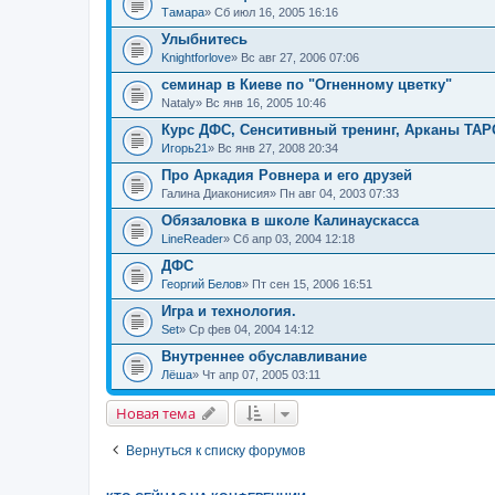
Тамара
» Сб июл 16, 2005 16:16
Улыбнитесь
Knightforlove
» Вс авг 27, 2006 07:06
семинар в Киеве по "Огненному цветку"
Nataly
» Вс янв 16, 2005 10:46
Курс ДФС, Сенситивный тренинг, Арканы ТАР
Игорь21
» Вс янв 27, 2008 20:34
Про Аркадия Ровнера и его друзей
Галина Диаконисия
» Пн авг 04, 2003 07:33
Обязаловка в школе Калинаускасса
LineReader
» Сб апр 03, 2004 12:18
ДФС
Георгий Белов
» Пт сен 15, 2006 16:51
Игра и технология.
Set
» Ср фев 04, 2004 14:12
Внутреннее обуславливание
Лёша
» Чт апр 07, 2005 03:11
Новая тема
Вернуться к списку форумов