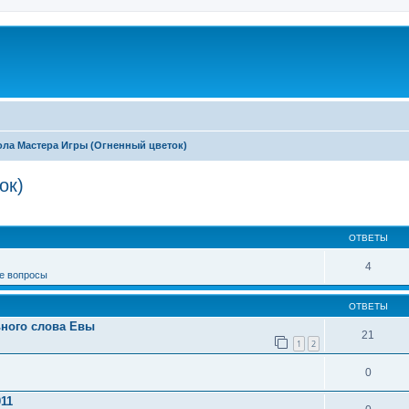
ла Мастера Игры (Огненный цветок)
ок)
иренный поиск
ОТВЕТЫ
4
е вопросы
ОТВЕТЫ
ьного слова Евы
21
1
2
0
011