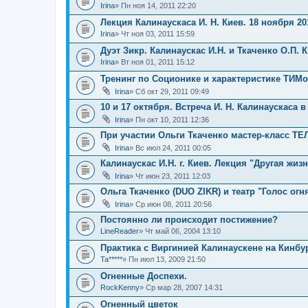
Irina
» Пн ноя 14, 2011 22:20
Лекция Калинаускаса И. Н. Киев. 18 ноября 201
Irina
» Чт ноя 03, 2011 15:59
Дуэт Зикр. Калинаускас И.Н. и Ткаченко О.П. 
Irina
» Вт ноя 01, 2011 15:12
Тренинг по Соционике и характеристике ТИМо
Irina
» Сб окт 29, 2011 09:49
10 и 17 октября. Встреча И. Н. Калинаускаса в
Irina
» Пн окт 10, 2011 12:36
При участии Ольги Ткаченко мастер-класс 
Irina
» Вс июл 24, 2011 00:05
Калинаускас И.Н. г. Киев. Лекция "Другая жиз
Irina
» Чт июн 23, 2011 12:03
Ольга Ткаченко (DUO ZIKR) и театр "Голос огн
Irina
» Ср июн 08, 2011 20:56
Постоянно ли происходит постижение?
LineReader
» Чт май 06, 2004 13:10
Практика с Виргинией Калинаускене на Кинбу
Ta*****
» Пн июл 13, 2009 21:50
Огненные Доспехи.
RockKenny
» Ср мар 28, 2007 14:31
Огненный цветок