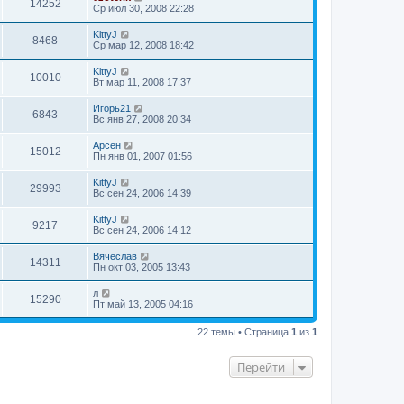
14252
Ср июл 30, 2008 22:28
KittyJ
8468
Ср мар 12, 2008 18:42
KittyJ
10010
Вт мар 11, 2008 17:37
Игорь21
6843
Вс янв 27, 2008 20:34
Арсен
15012
Пн янв 01, 2007 01:56
KittyJ
29993
Вс сен 24, 2006 14:39
KittyJ
9217
Вс сен 24, 2006 14:12
Вячеслав
14311
Пн окт 03, 2005 13:43
л
15290
Пт май 13, 2005 04:16
22 темы • Страница
1
из
1
Перейти