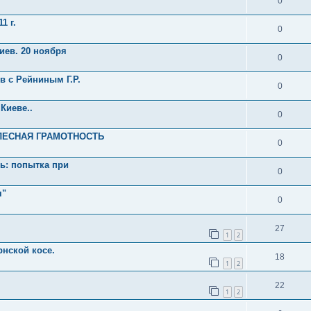
0
1 г.
0
Киев. 20 ноября
0
в с Рейниным Г.Р.
0
 Киеве..
0
ТЕЛЕСНАЯ ГРАМОТНОСТЬ
0
нь: попытка при
0
я"
0
27
1
2
рнской косе.
18
1
2
22
1
2