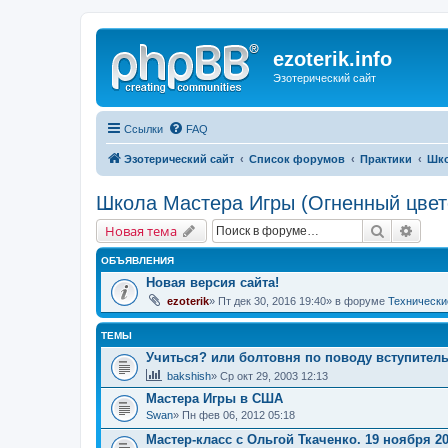
ezoterik.info
Эзотерический сайт
Ссылки
FAQ
Эзотерический сайт
Список форумов
Практики
Шко
Школа Мастера Игры (Огненный цвет
Поиск
Расш
Новая тема
ОБЪЯВЛЕНИЯ
Новая версия сайта!
ezoterik
» Пт дек 30, 2016 19:40» в форуме
Технически
ТЕМЫ
Учиться? или болтовня по поводу вступител
bakshish
» Ср окт 29, 2003 12:13
Мастера Игры в США
Swan
» Пн фев 06, 2012 05:18
Мастер-класс с Ольгой Ткаченко. 19 ноября 2