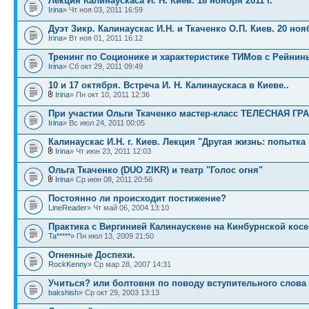
Лекция Калинаускаса И. Н. Киев. 18 ноября 2011 г.
Irina
» Чт ноя 03, 2011 16:59
Дуэт Зикр. Калинаускас И.Н. и Ткаченко О.П. Киев. 20 ноя
Irina
» Вт ноя 01, 2011 16:12
Тренинг по Соционике и характеристике ТИМов с Рейнины
Irina
» Сб окт 29, 2011 09:49
10 и 17 октября. Встреча И. Н. Калинаускаса в Киеве..
Irina
» Пн окт 10, 2011 12:36
При участии Ольги Ткаченко мастер-класс ТЕЛЕСНАЯ Г
Irina
» Вс июл 24, 2011 00:05
Калинаускас И.Н. г. Киев. Лекция "Другая жизнь: попытка
Irina
» Чт июн 23, 2011 12:03
Ольга Ткаченко (DUO ZIKR) и театр "Голос огня"
Irina
» Ср июн 08, 2011 20:56
Постоянно ли происходит постижение?
LineReader
» Чт май 06, 2004 13:10
Практика с Виргинией Калинаускене на Кинбурнской косе
Ta*****
» Пн июл 13, 2009 21:50
Огненные Доспехи.
RockKenny
» Ср мар 28, 2007 14:31
Учиться? или болтовня по поводу вступительного слова
bakshish
» Ср окт 29, 2003 13:13