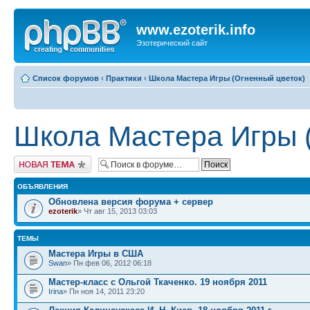
www.ezoterik.info
Эзотерический сайт
Список форумов
‹
Практики
‹
Школа Мастера Игры (Огненный цветок)
Школа Мастера Игры 
Новая тема
ОБЪЯВЛЕНИЯ
Обновлена версия форума + сервер
ezoterik
» Чт авг 15, 2013 03:03
ТЕМЫ
Мастера Игры в США
Swan
» Пн фев 06, 2012 06:18
Мастер-класс с Ольгой Ткаченко. 19 ноября 2011
Irina
» Пн ноя 14, 2011 23:20