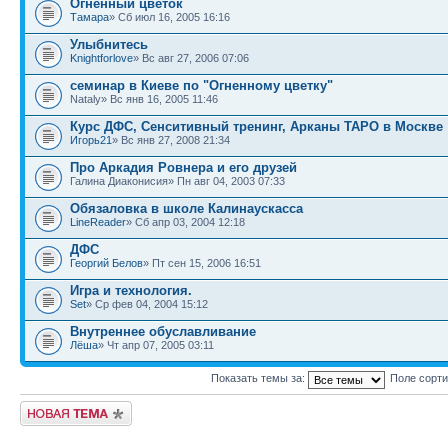
Огненный цветок
Тамара
» Сб июл 16, 2005 16:16
Улыбнитесь
Knightforlove
» Вс авг 27, 2006 07:06
семинар в Киеве по "Огненному цветку"
Nataly» Вс янв 16, 2005 11:46
Курс ДФС, Сенситивный тренинг, Арканы ТАРО в Москве
Игорь21
» Вс янв 27, 2008 21:34
Про Аркадия Ровнера и его друзей
Галина Диаконисия» Пн авг 04, 2003 07:33
Обязаловка в школе Калинаускасса
LineReader
» Сб апр 03, 2004 12:18
ДФС
Георгий Белов
» Пт сен 15, 2006 16:51
Игра и технология.
Set
» Ср фев 04, 2004 15:12
Внутреннее обуславливание
Лёша
» Чт апр 07, 2005 03:11
Показать темы за:
Поле сорт
Новая тема