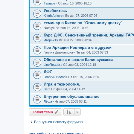
Тамара
» Сб июл 16, 2005 16:16
Улыбнитесь
Knightforlove
» Вс авг 27, 2006 07:06
семинар в Киеве по "Огненному цветку"
Nataly
» Вс янв 16, 2005 10:46
Курс ДФС, Сенситивный тренинг, Арканы ТАР
Игорь21
» Вс янв 27, 2008 20:34
Про Аркадия Ровнера и его друзей
Галина Диаконисия
» Пн авг 04, 2003 07:33
Обязаловка в школе Калинаускасса
LineReader
» Сб апр 03, 2004 12:18
ДФС
Георгий Белов
» Пт сен 15, 2006 16:51
Игра и технология.
Set
» Ср фев 04, 2004 14:12
Внутреннее обуславливание
Лёша
» Чт апр 07, 2005 03:11
Новая тема
Вернуться к списку форумов