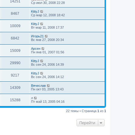
14251
Ср июл 30, 2008 22:28
KittyJ
8467
Ср мар 12, 2008 18:42
KittyJ
10009
Вт мар 11, 2008 17:37
Игорь21
6842
Вс янв 27, 2008 20:34
Арсен
15009
Пн янв 01, 2007 01:56
KittyJ
29990
Вс сен 24, 2006 14:39
KittyJ
9217
Вс сен 24, 2006 14:12
Вячеслав
14309
Пн окт 03, 2005 13:43
л
15288
Пт май 13, 2005 04:16
22 темы • Страница
1
из
1
Перейти