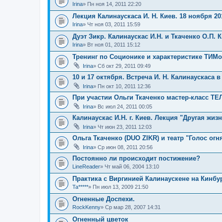
Irina
» Пн ноя 14, 2011 22:20
Лекция Калинаускаса И. Н. Киев. 18 ноября 201
Irina
» Чт ноя 03, 2011 15:59
Дуэт Зикр. Калинаускас И.Н. и Ткаченко О.П. 
Irina
» Вт ноя 01, 2011 15:12
Тренинг по Соционике и характеристике ТИМо
Irina
» Сб окт 29, 2011 09:49
10 и 17 октября. Встреча И. Н. Калинаускаса в
Irina
» Пн окт 10, 2011 12:36
При участии Ольги Ткаченко мастер-класс 
Irina
» Вс июл 24, 2011 00:05
Калинаускас И.Н. г. Киев. Лекция "Другая жиз
Irina
» Чт июн 23, 2011 12:03
Ольга Ткаченко (DUO ZIKR) и театр "Голос огн
Irina
» Ср июн 08, 2011 20:56
Постоянно ли происходит постижение?
LineReader
» Чт май 06, 2004 13:10
Практика с Виргинией Калинаускене на Кинбу
Ta*****
» Пн июл 13, 2009 21:50
Огненные Доспехи.
RockKenny
» Ср мар 28, 2007 14:31
Огненный цветок