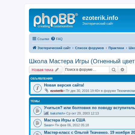
ezoterik.info
Эзотерический сайт
Ссылки
FAQ
Эзотерический сайт
Список форумов
Практики
Шко
Школа Мастера Игры (Огненный цвет
Поиск
Расш
Новая тема
ОБЪЯВЛЕНИЯ
Новая версия сайта!
ezoterik
» Пт дек 30, 2016 19:40» в форуме
Технически
ТЕМЫ
Учиться? или болтовня по поводу вступител
bakshish
» Ср окт 29, 2003 12:13
Мастера Игры в США
Swan
» Пн фев 06, 2012 05:18
Мастер-класс с Ольгой Ткаченко. 19 ноября 2