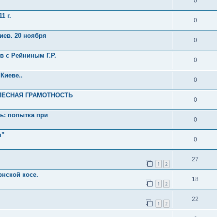
0
1 г.
0
Киев. 20 ноября
0
в с Рейниным Г.Р.
0
 Киеве..
0
ТЕЛЕСНАЯ ГРАМОТНОСТЬ
0
нь: попытка при
0
я"
0
27
1
2
рнской косе.
18
1
2
22
1
2