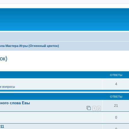
ла Мастера Игры (Огненный цветок)
ок)
иренный поиск
ОТВЕТЫ
4
е вопросы
ОТВЕТЫ
ьного слова Евы
21
1
2
0
011