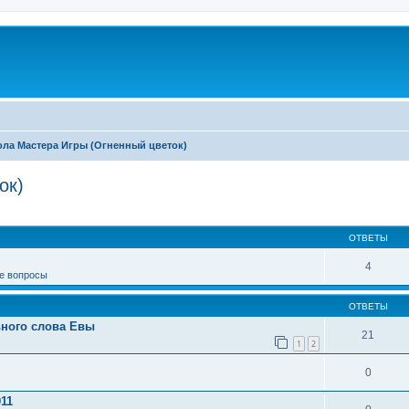
ла Мастера Игры (Огненный цветок)
ок)
иренный поиск
ОТВЕТЫ
4
е вопросы
ОТВЕТЫ
ьного слова Евы
21
1
2
0
011