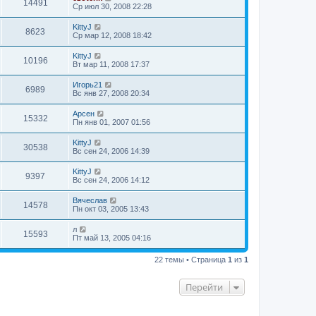
14491
Ср июл 30, 2008 22:28
KittyJ
8623
Ср мар 12, 2008 18:42
KittyJ
10196
Вт мар 11, 2008 17:37
Игорь21
6989
Вс янв 27, 2008 20:34
Арсен
15332
Пн янв 01, 2007 01:56
KittyJ
30538
Вс сен 24, 2006 14:39
KittyJ
9397
Вс сен 24, 2006 14:12
Вячеслав
14578
Пн окт 03, 2005 13:43
л
15593
Пт май 13, 2005 04:16
22 темы • Страница
1
из
1
Перейти