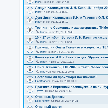
Irina
» Пн ноя 14, 2011 22:20
Лекция Калинаускаса И. Н. Киев. 18 ноября 201
Irina
» Чт ноя 03, 2011 15:59
Дуэт Зикр. Калинаускас И.Н. и Ткаченко О.П. 
Irina
» Вт ноя 01, 2011 15:12
Тренинг по Соционике и характеристике ТИМо
Irina
» Сб окт 29, 2011 09:49
10 и 17 октября. Встреча И. Н. Калинаускаса в
Irina
» Пн окт 10, 2011 12:36
При участии Ольги Ткаченко мастер-класс 
Irina
» Вс июл 24, 2011 00:05
Калинаускас И.Н. г. Киев. Лекция "Другая жиз
Irina
» Чт июн 23, 2011 12:03
Ольга Ткаченко (DUO ZIKR) и театр "Голос огн
Irina
» Ср июн 08, 2011 20:56
Постоянно ли происходит постижение?
LineReader
» Чт май 06, 2004 13:10
Практика с Виргинией Калинаускене на Кинбу
Ta*****
» Пн июл 13, 2009 21:50
Огненные Доспехи.
RockKenny
» Ср мар 28, 2007 14:31
Огненный цветок