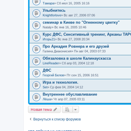
Тамара
» Сб июл 16, 2005 16:16
Улыбнитесь
Knightforlove
» Вс авг 27, 2006 07:06
семинар в Киеве по "Огненному цветку"
Nataly
» Вс янв 16, 2005 10:46
Курс ДФС, Сенситивный тренинг, Арканы ТАР
Игорь21
» Вс янв 27, 2008 20:34
Про Аркадия Ровнера и его друзей
Галина Диаконисия
» Пн авг 04, 2003 07:33
Обязаловка в школе Калинаускасса
LineReader
» Сб апр 03, 2004 12:18
ДФС
Георгий Белов
» Пт сен 15, 2006 16:51
Игра и технология.
Set
» Ср фев 04, 2004 14:12
Внутреннее обуславливание
Лёша
» Чт апр 07, 2005 03:11
Новая тема
Вернуться к списку форумов