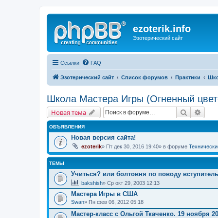
ezoterik.info
Эзотерический сайт
Ссылки
FAQ
Эзотерический сайт
Список форумов
Практики
Шко
Школа Мастера Игры (Огненный цвет
Поиск
Расш
Новая тема
ОБЪЯВЛЕНИЯ
Новая версия сайта!
ezoterik
» Пт дек 30, 2016 19:40» в форуме
Технически
ТЕМЫ
Учиться? или болтовня по поводу вступител
bakshish
» Ср окт 29, 2003 12:13
Мастера Игры в США
Swan
» Пн фев 06, 2012 05:18
Мастер-класс с Ольгой Ткаченко. 19 ноября 2