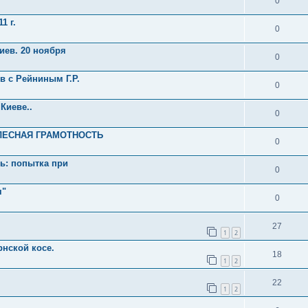
0
1 г.
0
Киев. 20 ноября
0
в с Рейниным Г.Р.
0
 Киеве..
0
ТЕЛЕСНАЯ ГРАМОТНОСТЬ
0
нь: попытка при
0
я"
0
27
1
2
рнской косе.
18
1
2
22
1
2