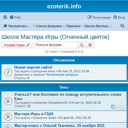
ezoterik.info
FAQ
Регистрация
Вход
П
Эзотерический сайт
Список форумов
Практики
Школа Мастера Игры (Огненный цветок)
о
Школа Мастера Игры (Огненный цветок)
и
Поиск
Расширенный поис
Новая тема
с
22 темы • Страница
1
из
1
к
Объявления
Новая версия сайта!
Последнее сообщение
boss
«
Пн янв 23, 2017 23:38
Добавлено в форуме
Технические вопросы
Ответы:
4
Темы
Учиться? или болтовня по поводу вступительного слова
Евы
Последнее сообщение
GerasimovOl
«
Сб ноя 14, 2015 16:18
Ответы:
21
1
2
Мастера Игры в США
Последнее сообщение
Swan
«
Пн фев 06, 2012 05:18
Мастер-класс с Ольгой Ткаченко. 19 ноября 2011