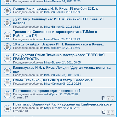
Последнее сообщение
Irina
«
Пн ноя 14, 2011 22:20
Лекция Калинаускаса И. Н. Киев. 18 ноября 2011 г.
Последнее сообщение
Irina
«
Чт ноя 03, 2011 15:59
Дуэт Зикр. Калинаускас И.Н. и Ткаченко О.П. Киев. 20
ноября
Последнее сообщение
Irina
«
Вт ноя 01, 2011 15:12
Тренинг по Соционике и характеристике ТИМов с
Рейниным Г.Р.
Последнее сообщение
Irina
«
Сб окт 29, 2011 09:49
10 и 17 октября. Встреча И. Н. Калинаускаса в Киеве..
Последнее сообщение
Irina
«
Пн окт 10, 2011 12:36
При участии Ольги Ткаченко мастер-класс ТЕЛЕСНАЯ
ГРАМОТНОСТЬ
Последнее сообщение
Irina
«
Вс июл 24, 2011 00:05
Калинаускас И.Н. г. Киев. Лекция "Другая жизнь: попытка
при
Последнее сообщение
Irina
«
Чт июн 23, 2011 12:03
Ольга Ткаченко (DUO ZIKR) и театр "Голос огня"
Последнее сообщение
Irina
«
Ср июн 08, 2011 20:56
Постоянно ли происходит постижение?
Последнее сообщение
old
«
Ср окт 21, 2009 23:02
Ответы:
27
1
2
Практика с Виргинией Калинаускене на Кинбурнской косе.
Последнее сообщение
KittyJ
«
Вт окт 20, 2009 23:46
Ответы:
18
1
2