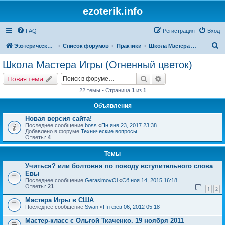
ezoterik.info
FAQ
Регистрация
Вход
П
Эзотерический сайт
Список форумов
Практики
Школа Мастера Игры (Огненный цветок)
о
Школа Мастера Игры (Огненный цветок)
и
Поиск
Расширенный поис
Новая тема
с
22 темы • Страница
1
из
1
к
Объявления
Новая версия сайта!
Последнее сообщение
boss
«
Пн янв 23, 2017 23:38
Добавлено в форуме
Технические вопросы
Ответы:
4
Темы
Учиться? или болтовня по поводу вступительного слова
Евы
Последнее сообщение
GerasimovOl
«
Сб ноя 14, 2015 16:18
Ответы:
21
1
2
Мастера Игры в США
Последнее сообщение
Swan
«
Пн фев 06, 2012 05:18
Мастер-класс с Ольгой Ткаченко. 19 ноября 2011