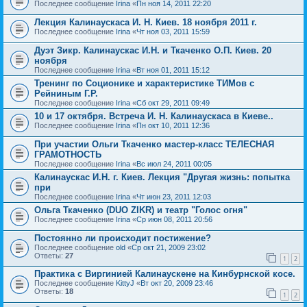
Последнее сообщение
Irina
«
Пн ноя 14, 2011 22:20
Лекция Калинаускаса И. Н. Киев. 18 ноября 2011 г.
Последнее сообщение
Irina
«
Чт ноя 03, 2011 15:59
Дуэт Зикр. Калинаускас И.Н. и Ткаченко О.П. Киев. 20
ноября
Последнее сообщение
Irina
«
Вт ноя 01, 2011 15:12
Тренинг по Соционике и характеристике ТИМов с
Рейниным Г.Р.
Последнее сообщение
Irina
«
Сб окт 29, 2011 09:49
10 и 17 октября. Встреча И. Н. Калинаускаса в Киеве..
Последнее сообщение
Irina
«
Пн окт 10, 2011 12:36
При участии Ольги Ткаченко мастер-класс ТЕЛЕСНАЯ
ГРАМОТНОСТЬ
Последнее сообщение
Irina
«
Вс июл 24, 2011 00:05
Калинаускас И.Н. г. Киев. Лекция "Другая жизнь: попытка
при
Последнее сообщение
Irina
«
Чт июн 23, 2011 12:03
Ольга Ткаченко (DUO ZIKR) и театр "Голос огня"
Последнее сообщение
Irina
«
Ср июн 08, 2011 20:56
Постоянно ли происходит постижение?
Последнее сообщение
old
«
Ср окт 21, 2009 23:02
Ответы:
27
1
2
Практика с Виргинией Калинаускене на Кинбурнской косе.
Последнее сообщение
KittyJ
«
Вт окт 20, 2009 23:46
Ответы:
18
1
2