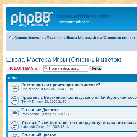
www.ezoterik.info
Эзотерический сайт
Список форумов
‹
Практики
‹
Школа Мастера Игры (Огненный цветок)
Школа Мастера Игры (Огненный цветок)
Новая тема
ТЕМЫ
Постоянно ли происходит постижение?
LineReader
Чт май 06, 2004 13:10
Практика с Виргинией Калинаускене на Кинбурнской косе
Ta*****
Пн июл 13, 2009 21:50
Огненные Доспехи.
RockKenny
Ср мар 28, 2007 14:31
Учиться? или болтовня по поводу вступительного слова
bakshish
Ср окт 29, 2003 13:13
Огненный цветок