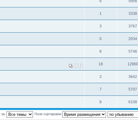
6
5956
1
3338
3
3767
0
2034
8
5746
18
1286
1
2
2
3642
7
5707
8
6108
 за:
Поле сортировки