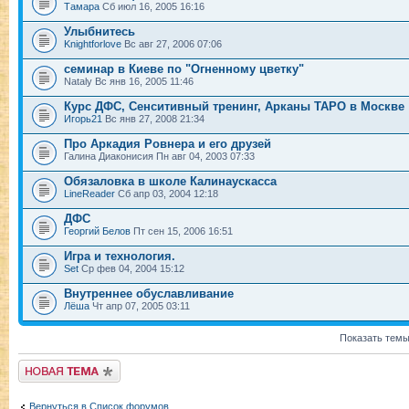
Тамара
Сб июл 16, 2005 16:16
Улыбнитесь
Knightforlove
Вс авг 27, 2006 07:06
семинар в Киеве по "Огненному цветку"
Nataly Вс янв 16, 2005 11:46
Курс ДФС, Сенситивный тренинг, Арканы ТАРО в Москве
Игорь21
Вс янв 27, 2008 21:34
Про Аркадия Ровнера и его друзей
Галина Диаконисия Пн авг 04, 2003 07:33
Обязаловка в школе Калинаускасса
LineReader
Сб апр 03, 2004 12:18
ДФС
Георгий Белов
Пт сен 15, 2006 16:51
Игра и технология.
Set
Ср фев 04, 2004 15:12
Внутреннее обуславливание
Лёша
Чт апр 07, 2005 03:11
Показать темы
Новая тема
Вернуться в Список форумов