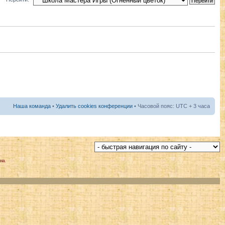
Наша команда
•
Удалить cookies конференции
• Часовой пояс: UTC + 3 часа
на.