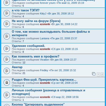
Последнее сообщение
forever yours
«
Пн май 11, 2009 15:19
Ответы:
6
а что такое ТЭГИ?
Последнее сообщение
KittyJ
«
Вт дек 30, 2008 18:12
Ответы:
4
Не могу зайти на форум (Opera)
Последнее сообщение
ezoterik
«
Вт дек 30, 2008 14:22
Ответы:
6
О том, как можно выкладывать большие файлы в
интернете
Последнее сообщение
Lantana
«
Пн дек 22, 2008 23:37
Ответы:
7
Удаление сообщений.
Последнее сообщение
ezoterik
«
Сб дек 13, 2008 15:15
Ответы:
8
Как поменять имя в профиле?
Последнее сообщение
Vivation
«
Вт дек 09, 2008 22:27
Ответы:
12
Аватар
Последнее сообщение
Findley
«
Пн окт 20, 2008 15:32
Ответы:
21
1
2
Раздел Фен-шуй. Прикреплять картинки...
Последнее сообщение
ezoterik
«
Ср окт 08, 2008 22:04
Ответы:
4
Личные сообщения (разница в отправленных и
исходящих)
Последнее сообщение
ezoterik
«
Сб мар 22, 2008 18:56
Ответы:
1
Кнопка "Цитировать выделенное"