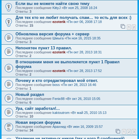
Если вы не можете найти свою тему
Последнее сообщение
KittyJ
«
Вт ноя 25, 2008 16:24
Ответы:
3
Для тех кто не любит получать спам... то есть для всех :)
Последнее сообщение
ezoterik
«
Пн окт 06, 2008 17:18
Ответы:
15
1
2
Обновлена версия форума + сервер
Последнее сообщение
Шмыга
«
Пн ноя 16, 2015 18:35
Ответы:
3
Непонятен пункт 13 правил.
Последнее сообщение
ezoterik
«
Пн окт 28, 2013 18:31
Ответы:
2
В отношении меня не выполняется пункт 1 Правил
форума
Последнее сообщение
ezoterik
«
Пн окт 28, 2013 17:52
Ответы:
2
Почему и кто отредактировал мой ответ.
Последнее сообщение
boss
«
Пн окт 28, 2013 16:46
Ответы:
1
Новый раздел
Последнее сообщение
Fenix88
«
Вт окт 26, 2010 15:05
Ответы:
6
Ура, сайт заработал!...
Последнее сообщение
kaktoutrom
«
Вт май 25, 2010 15:13
Ответы:
10
Новая версия форума
Последнее сообщение
Арахнид
«
Вт июн 16, 2009 15:57
Ответы:
34
1
2
3
Удаление не активных ников (тех у кого 0 сообщений)