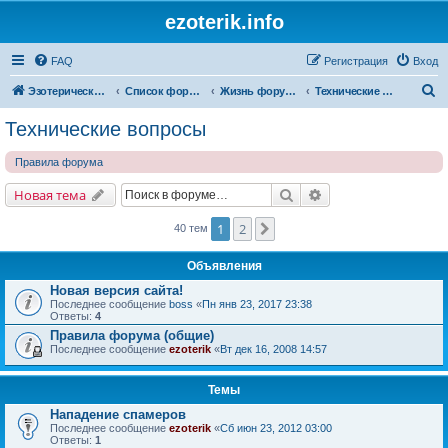
ezoterik.info
FAQ
Регистрация
Вход
П
Эзотерический сайт
Список форумов
Жизнь форума и сайта
Технические вопросы
о
Технические вопросы
и
Правила форума
с
к
Поиск
Расширенный поис
Новая тема
1
2
След.
40 тем
Объявления
Новая версия сайта!
Последнее сообщение
boss
«
Пн янв 23, 2017 23:38
Ответы:
4
Правила форума (общие)
Последнее сообщение
ezoterik
«
Вт дек 16, 2008 14:57
Темы
Нападение спамеров
Последнее сообщение
ezoterik
«
Сб июн 23, 2012 03:00
Ответы:
1