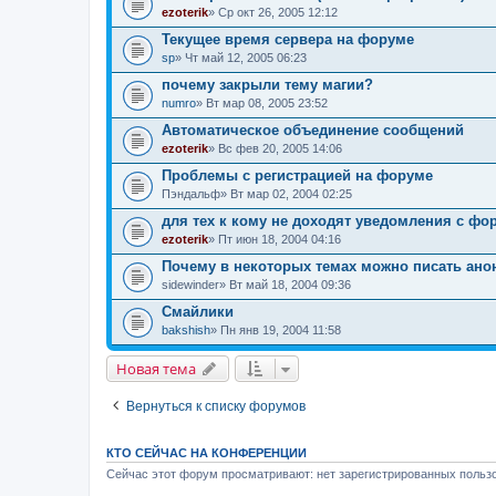
ezoterik
» Ср окт 26, 2005 12:12
Текущее время сервера на форуме
sp
» Чт май 12, 2005 06:23
почему закрыли тему магии?
numro
» Вт мар 08, 2005 23:52
Автоматическое объединение сообщений
ezoterik
» Вс фев 20, 2005 14:06
Проблемы с регистрацией на форуме
Пэндальф
» Вт мар 02, 2004 02:25
для тех к кому не доходят уведомления с фору
ezoterik
» Пт июн 18, 2004 04:16
Почему в некоторых темах можно писать анон
sidewinder
» Вт май 18, 2004 09:36
Смайлики
bakshish
» Пн янв 19, 2004 11:58
Новая тема
Вернуться к списку форумов
КТО СЕЙЧАС НА КОНФЕРЕНЦИИ
Сейчас этот форум просматривают: нет зарегистрированных пользо