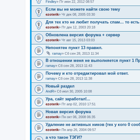
Findley
» Пт июн 22, 2012 08:57
Если вы не можете найти свою тему
ezoterik
» Чт дек 08, 2005 03:30
Для тех кто не любит получать спам... то есть 
ezoterik
» Пт дек 12, 2003 20:18
Обновлена версия форума + сервер
ezoterik
» Чт авг 15, 2013 03:03
Непонятен пункт 13 правил.
ramay
» Сб сен 28, 2013 11:34
В отношении меня не выполняется пункт 1 П
ramay
» Сб сен 28, 2013 11:43
Почему и кто отредактировал мой ответ.
ramay
» Сб сен 28, 2013 11:38
Новый раздел
AndR
» Сб июл 30, 2005 10:08
Ура, сайт заработал!...
ezoterik
» Пт апр 02, 2010 17:51
Новая версия форума
ezoterik
» Пн окт 06, 2008 06:35
Удаление не активных ников (тех у кого 0 со
ezoterik
» Пн апр 26, 2004 09:57
а что такое ТЭГИ?