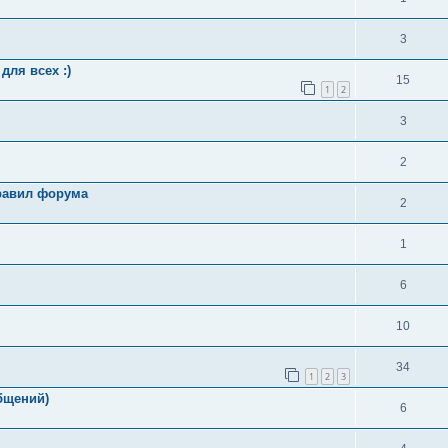
3
для всех :)
15
1
2
3
2
равил форума
2
1
6
10
34
1
2
3
общений)
6