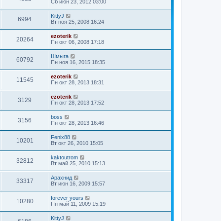
Сб июн 23, 2012 03:00
KittyJ
6994
Вт ноя 25, 2008 16:24
ezoterik
20264
Пн окт 06, 2008 17:18
Шмыга
60792
Пн ноя 16, 2015 18:35
ezoterik
11545
Пн окт 28, 2013 18:31
ezoterik
3129
Пн окт 28, 2013 17:52
boss
3156
Пн окт 28, 2013 16:46
Fenix88
10201
Вт окт 26, 2010 15:05
kaktoutrom
32812
Вт май 25, 2010 15:13
Арахнид
33317
Вт июн 16, 2009 15:57
forever yours
10280
Пн май 11, 2009 15:19
KittyJ