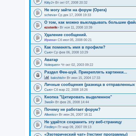
KittyJ
» Вт окт 07, 2008 20:32
Не могу зайти на форум (Opera)
sсheva
» Ср дек 17, 2008 19:33
О том, как можно выкладывать большие фай
ezoterik
» Вт ноя 11, 2008 10:39
Удаление сообщений.
Ирина
» Сб июл 05, 2008 00:21
Как поменять имя в профиле?
Сью
» Ср фев 06, 2008 10:29
Аватар
Nolequen
» Чт окт 02, 2003 09:22
Раздел Фен-шуй. Прикреплять картинки...
bakshish
» Вт июн 15, 2004 17:33
Личные сообщения (разница в отправленных 
Сью
» Сб мар 22, 2008 18:26
Кнопка "Цитировать выделенное"
Змей
» Вт фев 26, 2008 14:44
Почему не работает форум?
Allweiss
» Вт июн 26, 2007 16:11
Не удаётся сохранить эту веб-страницу
Findley
» Пт мар 09, 2007 09:13
«Эзотерический чат» (тестинг программы)