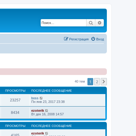
Поиск
Расширенный по
Регистрация
Вход
1
2
След.
40 тем
ПРОСМОТРЫ
ПОСЛЕДНЕЕ СООБЩЕНИЕ
boss
23257
Пн янв 23, 2017 23:38
ezoterik
8434
Вт дек 16, 2008 14:57
ПРОСМОТРЫ
ПОСЛЕДНЕЕ СООБЩЕНИЕ
ezoterik
4165