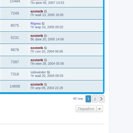
15484
Пн фев 05, 2007 14:53
ezoterik
7249
Пт май 13, 2005 18:05
Rigma
8075
Чт мар 10, 2005 05:02
ezoterik
5231
Вс фев 20, 2005 14:06
ezoterik
9878
Пт сен 10, 2004 06:06
ezoterik
7397
Пн июн 28, 2004 05:58
sidewinder
7318
Чт май 20, 2004 09:03
ezoterik
14606
Пт апр 09, 2004 22:28
1
2
След.
40 тем
Перейти