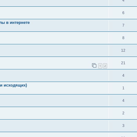
4
6
лы в интернете
7
8
12
21
1
2
4
и исходящих)
1
4
2
3