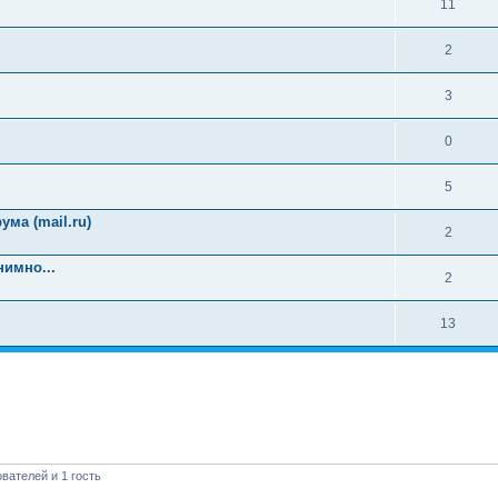
11
2
3
0
5
ма (mail.ru)
2
имно...
2
13
вателей и 1 гость