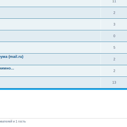
11
2
3
0
5
ма (mail.ru)
2
имно...
2
13
вателей и 1 гость