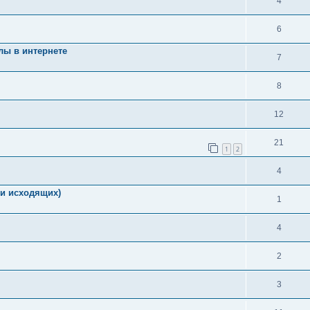
4
6
лы в интернете
7
8
12
21
1
2
4
и исходящих)
1
4
2
3