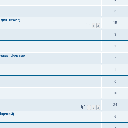
3
для всех :)
15
1
2
3
2
равил форума
2
1
6
10
34
1
2
3
общений)
6