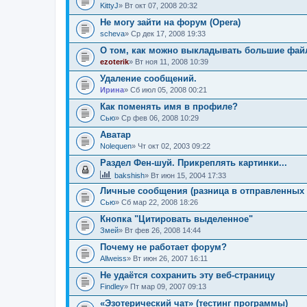
KittyJ
» Вт окт 07, 2008 20:32
Не могу зайти на форум (Opera)
sсheva
» Ср дек 17, 2008 19:33
О том, как можно выкладывать большие фай
ezoterik
» Вт ноя 11, 2008 10:39
Удаление сообщений.
Ирина
» Сб июл 05, 2008 00:21
Как поменять имя в профиле?
Сью
» Ср фев 06, 2008 10:29
Аватар
Nolequen
» Чт окт 02, 2003 09:22
Раздел Фен-шуй. Прикреплять картинки...
bakshish
» Вт июн 15, 2004 17:33
Личные сообщения (разница в отправленных 
Сью
» Сб мар 22, 2008 18:26
Кнопка "Цитировать выделенное"
Змей
» Вт фев 26, 2008 14:44
Почему не работает форум?
Allweiss
» Вт июн 26, 2007 16:11
Не удаётся сохранить эту веб-страницу
Findley
» Пт мар 09, 2007 09:13
«Эзотерический чат» (тестинг программы)