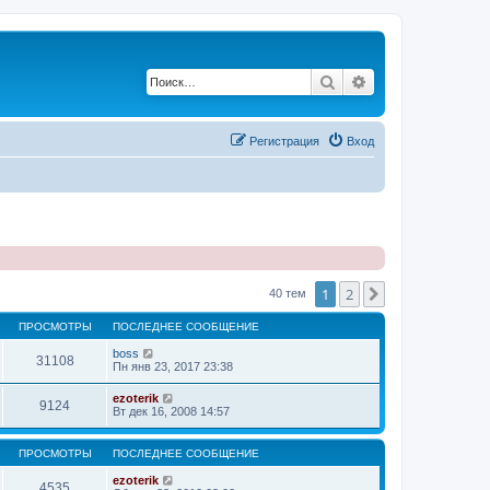
Поиск
Расширенный по
Регистрация
Вход
1
2
След.
40 тем
ПРОСМОТРЫ
ПОСЛЕДНЕЕ СООБЩЕНИЕ
boss
31108
Пн янв 23, 2017 23:38
ezoterik
9124
Вт дек 16, 2008 14:57
ПРОСМОТРЫ
ПОСЛЕДНЕЕ СООБЩЕНИЕ
ezoterik
4535