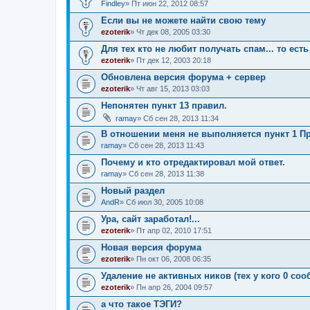
Findley
» Пт июн 22, 2012 08:57
Если вы не можете найти свою тему
ezoterik
» Чт дек 08, 2005 03:30
Для тех кто не любит получать спам... то есть 
ezoterik
» Пт дек 12, 2003 20:18
Обновлена версия форума + сервер
ezoterik
» Чт авг 15, 2013 03:03
Непонятен пункт 13 правил.
ramay
» Сб сен 28, 2013 11:34
В отношении меня не выполняется пункт 1 П
ramay
» Сб сен 28, 2013 11:43
Почему и кто отредактировал мой ответ.
ramay
» Сб сен 28, 2013 11:38
Новый раздел
AndR
» Сб июл 30, 2005 10:08
Ура, сайт заработал!...
ezoterik
» Пт апр 02, 2010 17:51
Новая версия форума
ezoterik
» Пн окт 06, 2008 06:35
Удаление не активных ников (тех у кого 0 со
ezoterik
» Пн апр 26, 2004 09:57
а что такое ТЭГИ?