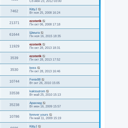
Сб июн 23, 2012 03:00
KittyJ
7462
Вт ноя 25, 2008 16:24
ezoterik
21371
Пн окт 06, 2008 17:18
Шмыга
61644
Пн ноя 16, 2015 18:35
ezoterik
11929
Пн окт 28, 2013 18:31
ezoterik
3539
Пн окт 28, 2013 17:52
boss
3530
Пн окт 28, 2013 16:46
Fenix88
10744
Вт окт 26, 2010 15:05
kaktoutrom
33538
Вт май 25, 2010 15:13
Арахнид
35238
Вт июн 16, 2009 15:57
forever yours
10786
Пн май 11, 2009 15:19
KittyJ