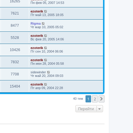
16265
Пн фев 05, 2007 14:53
ezoterik
7621
Пт май 13, 2005 18:05
Rigma
8477
Чт мар 10, 2005 05:02
ezoterik
5528
Вс фев 20, 2005 14:06
ezoterik
10426
Пт сен 10, 2004 06:06
ezoterik
7832
Пн июн 28, 2004 05:58
sidewinder
7708
Чт май 20, 2004 09:03
ezoterik
15404
Пт апр 09, 2004 22:28
1
2
След.
40 тем
Перейти