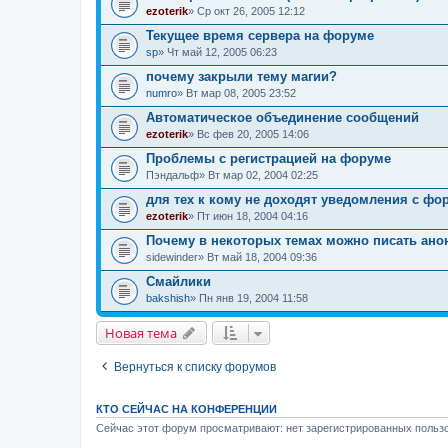
ezoterik
» Ср окт 26, 2005 12:12
Текущее время сервера на форуме
sp
» Чт май 12, 2005 06:23
почему закрыли тему магии?
numro
» Вт мар 08, 2005 23:52
Автоматическое объединение сообщений
ezoterik
» Вс фев 20, 2005 14:06
Проблемы с регистрацией на форуме
Пэндальф
» Вт мар 02, 2004 02:25
для тех к кому не доходят уведомления с фору
ezoterik
» Пт июн 18, 2004 04:16
Почему в некоторых темах можно писать анон
sidewinder
» Вт май 18, 2004 09:36
Смайлики
bakshish
» Пн янв 19, 2004 11:58
Новая тема
Вернуться к списку форумов
КТО СЕЙЧАС НА КОНФЕРЕНЦИИ
Сейчас этот форум просматривают: нет зарегистрированных пользо