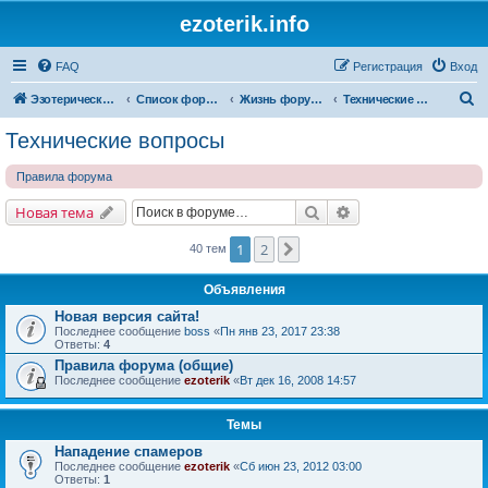
ezoterik.info
FAQ
Регистрация
Вход
П
Эзотерический сайт
Список форумов
Жизнь форума и сайта
Технические вопросы
о
Технические вопросы
и
Правила форума
с
к
Поиск
Расширенный поис
Новая тема
1
2
След.
40 тем
Объявления
Новая версия сайта!
Последнее сообщение
boss
«
Пн янв 23, 2017 23:38
Ответы:
4
Правила форума (общие)
Последнее сообщение
ezoterik
«
Вт дек 16, 2008 14:57
Темы
Нападение спамеров
Последнее сообщение
ezoterik
«
Сб июн 23, 2012 03:00
Ответы:
1