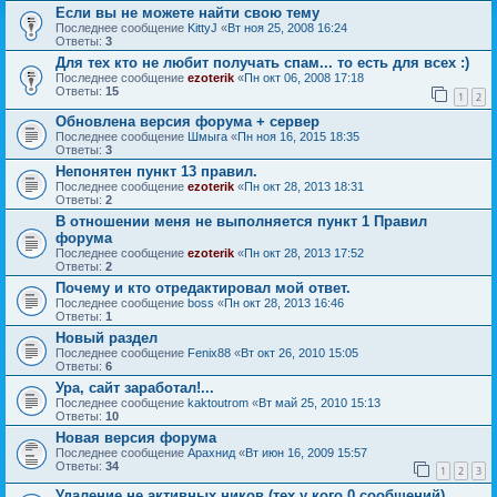
Если вы не можете найти свою тему
Последнее сообщение
KittyJ
«
Вт ноя 25, 2008 16:24
Ответы:
3
Для тех кто не любит получать спам... то есть для всех :)
Последнее сообщение
ezoterik
«
Пн окт 06, 2008 17:18
Ответы:
15
1
2
Обновлена версия форума + сервер
Последнее сообщение
Шмыга
«
Пн ноя 16, 2015 18:35
Ответы:
3
Непонятен пункт 13 правил.
Последнее сообщение
ezoterik
«
Пн окт 28, 2013 18:31
Ответы:
2
В отношении меня не выполняется пункт 1 Правил
форума
Последнее сообщение
ezoterik
«
Пн окт 28, 2013 17:52
Ответы:
2
Почему и кто отредактировал мой ответ.
Последнее сообщение
boss
«
Пн окт 28, 2013 16:46
Ответы:
1
Новый раздел
Последнее сообщение
Fenix88
«
Вт окт 26, 2010 15:05
Ответы:
6
Ура, сайт заработал!...
Последнее сообщение
kaktoutrom
«
Вт май 25, 2010 15:13
Ответы:
10
Новая версия форума
Последнее сообщение
Арахнид
«
Вт июн 16, 2009 15:57
Ответы:
34
1
2
3
Удаление не активных ников (тех у кого 0 сообщений)