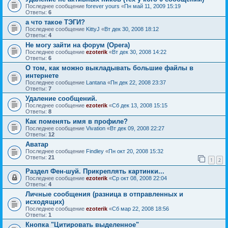
Последнее сообщение
forever yours
«
Пн май 11, 2009 15:19
Ответы:
6
а что такое ТЭГИ?
Последнее сообщение
KittyJ
«
Вт дек 30, 2008 18:12
Ответы:
4
Не могу зайти на форум (Opera)
Последнее сообщение
ezoterik
«
Вт дек 30, 2008 14:22
Ответы:
6
О том, как можно выкладывать большие файлы в
интернете
Последнее сообщение
Lantana
«
Пн дек 22, 2008 23:37
Ответы:
7
Удаление сообщений.
Последнее сообщение
ezoterik
«
Сб дек 13, 2008 15:15
Ответы:
8
Как поменять имя в профиле?
Последнее сообщение
Vivation
«
Вт дек 09, 2008 22:27
Ответы:
12
Аватар
Последнее сообщение
Findley
«
Пн окт 20, 2008 15:32
Ответы:
21
1
2
Раздел Фен-шуй. Прикреплять картинки...
Последнее сообщение
ezoterik
«
Ср окт 08, 2008 22:04
Ответы:
4
Личные сообщения (разница в отправленных и
исходящих)
Последнее сообщение
ezoterik
«
Сб мар 22, 2008 18:56
Ответы:
1
Кнопка "Цитировать выделенное"