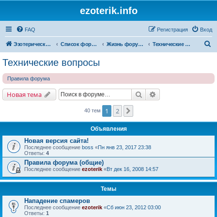
ezoterik.info
FAQ
Регистрация
Вход
П
Эзотерический сайт
Список форумов
Жизнь форума и сайта
Технические вопросы
о
Технические вопросы
и
Правила форума
с
к
Поиск
Расширенный поис
Новая тема
1
2
След.
40 тем
Объявления
Новая версия сайта!
Последнее сообщение
boss
«
Пн янв 23, 2017 23:38
Ответы:
4
Правила форума (общие)
Последнее сообщение
ezoterik
«
Вт дек 16, 2008 14:57
Темы
Нападение спамеров
Последнее сообщение
ezoterik
«
Сб июн 23, 2012 03:00
Ответы:
1