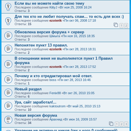
Если вы не можете найти свою тему
Последнее сообщение
KittyJ
«
Вт ноя 25, 2008 16:24
Ответы:
3
Для тех кто не любит получать спам... то есть для всех :)
Последнее сообщение
ezoterik
«
Пн окт 06, 2008 17:18
Ответы:
15
1
2
Обновлена версия форума + сервер
Последнее сообщение
Шмыга
«
Пн ноя 16, 2015 18:35
Ответы:
3
Непонятен пункт 13 правил.
Последнее сообщение
ezoterik
«
Пн окт 28, 2013 18:31
Ответы:
2
В отношении меня не выполняется пункт 1 Правил
форума
Последнее сообщение
ezoterik
«
Пн окт 28, 2013 17:52
Ответы:
2
Почему и кто отредактировал мой ответ.
Последнее сообщение
boss
«
Пн окт 28, 2013 16:46
Ответы:
1
Новый раздел
Последнее сообщение
Fenix88
«
Вт окт 26, 2010 15:05
Ответы:
6
Ура, сайт заработал!...
Последнее сообщение
kaktoutrom
«
Вт май 25, 2010 15:13
Ответы:
10
Новая версия форума
Последнее сообщение
Арахнид
«
Вт июн 16, 2009 15:57
Ответы:
34
1
2
3
Удаление не активных ников (тех у кого 0 сообщений)