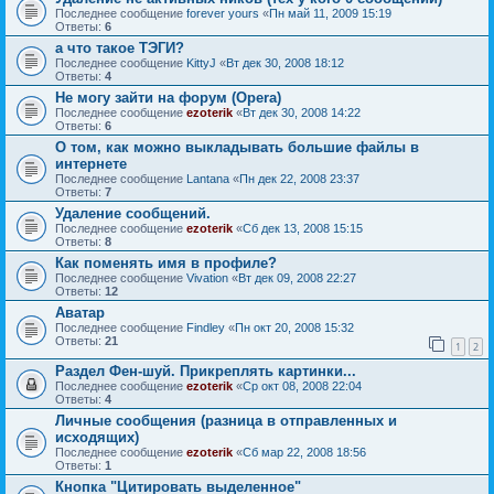
Последнее сообщение
forever yours
«
Пн май 11, 2009 15:19
Ответы:
6
а что такое ТЭГИ?
Последнее сообщение
KittyJ
«
Вт дек 30, 2008 18:12
Ответы:
4
Не могу зайти на форум (Opera)
Последнее сообщение
ezoterik
«
Вт дек 30, 2008 14:22
Ответы:
6
О том, как можно выкладывать большие файлы в
интернете
Последнее сообщение
Lantana
«
Пн дек 22, 2008 23:37
Ответы:
7
Удаление сообщений.
Последнее сообщение
ezoterik
«
Сб дек 13, 2008 15:15
Ответы:
8
Как поменять имя в профиле?
Последнее сообщение
Vivation
«
Вт дек 09, 2008 22:27
Ответы:
12
Аватар
Последнее сообщение
Findley
«
Пн окт 20, 2008 15:32
Ответы:
21
1
2
Раздел Фен-шуй. Прикреплять картинки...
Последнее сообщение
ezoterik
«
Ср окт 08, 2008 22:04
Ответы:
4
Личные сообщения (разница в отправленных и
исходящих)
Последнее сообщение
ezoterik
«
Сб мар 22, 2008 18:56
Ответы:
1
Кнопка "Цитировать выделенное"