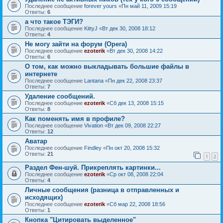
Последнее сообщение
forever yours
«
Пн май 11, 2009 15:19
Ответы:
6
а что такое ТЭГИ?
Последнее сообщение
KittyJ
«
Вт дек 30, 2008 18:12
Ответы:
4
Не могу зайти на форум (Opera)
Последнее сообщение
ezoterik
«
Вт дек 30, 2008 14:22
Ответы:
6
О том, как можно выкладывать большие файлы в
интернете
Последнее сообщение
Lantana
«
Пн дек 22, 2008 23:37
Ответы:
7
Удаление сообщений.
Последнее сообщение
ezoterik
«
Сб дек 13, 2008 15:15
Ответы:
8
Как поменять имя в профиле?
Последнее сообщение
Vivation
«
Вт дек 09, 2008 22:27
Ответы:
12
Аватар
Последнее сообщение
Findley
«
Пн окт 20, 2008 15:32
Ответы:
21
1
2
Раздел Фен-шуй. Прикреплять картинки...
Последнее сообщение
ezoterik
«
Ср окт 08, 2008 22:04
Ответы:
4
Личные сообщения (разница в отправленных и
исходящих)
Последнее сообщение
ezoterik
«
Сб мар 22, 2008 18:56
Ответы:
1
Кнопка "Цитировать выделенное"