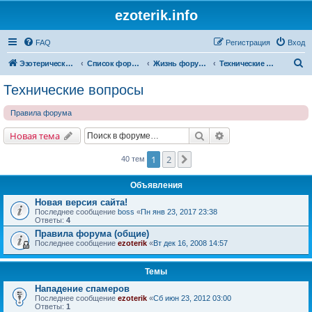
ezoterik.info
FAQ
Регистрация
Вход
П
Эзотерический сайт
Список форумов
Жизнь форума и сайта
Технические вопросы
о
Технические вопросы
и
Правила форума
с
к
Поиск
Расширенный поис
Новая тема
1
2
След.
40 тем
Объявления
Новая версия сайта!
Последнее сообщение
boss
«
Пн янв 23, 2017 23:38
Ответы:
4
Правила форума (общие)
Последнее сообщение
ezoterik
«
Вт дек 16, 2008 14:57
Темы
Нападение спамеров
Последнее сообщение
ezoterik
«
Сб июн 23, 2012 03:00
Ответы:
1