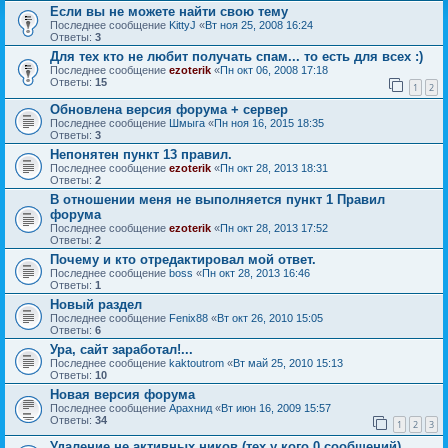
Если вы не можете найти свою тему
Последнее сообщение
KittyJ
«
Вт ноя 25, 2008 16:24
Ответы:
3
Для тех кто не любит получать спам... то есть для всех :)
Последнее сообщение
ezoterik
«
Пн окт 06, 2008 17:18
Ответы:
15
1
2
Обновлена версия форума + сервер
Последнее сообщение
Шмыга
«
Пн ноя 16, 2015 18:35
Ответы:
3
Непонятен пункт 13 правил.
Последнее сообщение
ezoterik
«
Пн окт 28, 2013 18:31
Ответы:
2
В отношении меня не выполняется пункт 1 Правил
форума
Последнее сообщение
ezoterik
«
Пн окт 28, 2013 17:52
Ответы:
2
Почему и кто отредактировал мой ответ.
Последнее сообщение
boss
«
Пн окт 28, 2013 16:46
Ответы:
1
Новый раздел
Последнее сообщение
Fenix88
«
Вт окт 26, 2010 15:05
Ответы:
6
Ура, сайт заработал!...
Последнее сообщение
kaktoutrom
«
Вт май 25, 2010 15:13
Ответы:
10
Новая версия форума
Последнее сообщение
Арахнид
«
Вт июн 16, 2009 15:57
Ответы:
34
1
2
3
Удаление не активных ников (тех у кого 0 сообщений)