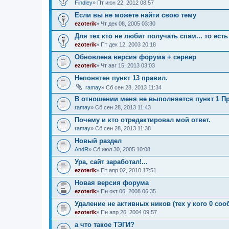
Findley
» Пт июн 22, 2012 08:57
Если вы не можете найти свою тему
ezoterik
» Чт дек 08, 2005 03:30
Для тех кто не любит получать спам... то есть 
ezoterik
» Пт дек 12, 2003 20:18
Обновлена версия форума + сервер
ezoterik
» Чт авг 15, 2013 03:03
Непонятен пункт 13 правил.
ramay
» Сб сен 28, 2013 11:34
В отношении меня не выполняется пункт 1 П
ramay
» Сб сен 28, 2013 11:43
Почему и кто отредактировал мой ответ.
ramay
» Сб сен 28, 2013 11:38
Новый раздел
AndR
» Сб июл 30, 2005 10:08
Ура, сайт заработал!...
ezoterik
» Пт апр 02, 2010 17:51
Новая версия форума
ezoterik
» Пн окт 06, 2008 06:35
Удаление не активных ников (тех у кого 0 со
ezoterik
» Пн апр 26, 2004 09:57
а что такое ТЭГИ?