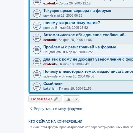
ezoterik
» Ср окт 26, 2005 12:12
Текущее время сервера на форуме
sp
» Чт май 12, 2005 06:23
почему закрыли тему магии?
numro
» Вт мар 08, 2005 23:52
Автоматическое объединение сообщений
ezoterik
» Вс фев 20, 2005 14:06
Проблемы с регистрацией на форуме
Пэндальф
» Вт мар 02, 2004 02:25
для тех к кому не доходят уведомления с фору
ezoterik
» Пт июн 18, 2004 04:16
Почему в некоторых темах можно писать анон
sidewinder
» Вт май 18, 2004 09:36
Смайлики
bakshish
» Пн янв 19, 2004 11:58
Новая тема
Вернуться к списку форумов
КТО СЕЙЧАС НА КОНФЕРЕНЦИИ
Сейчас этот форум просматривают: нет зарегистрированных пользо