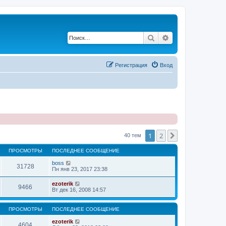
Поиск
Расширенный по
Регистрация
Вход
1
2
След.
40 тем
ПРОСМОТРЫ
ПОСЛЕДНЕЕ СООБЩЕНИЕ
boss
31728
Пн янв 23, 2017 23:38
ezoterik
9466
Вт дек 16, 2008 14:57
ПРОСМОТРЫ
ПОСЛЕДНЕЕ СООБЩЕНИЕ
ezoterik
4604