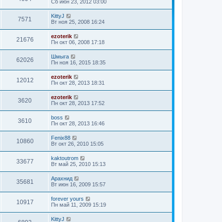
Сб июн 23, 2012 03:00
KittyJ
7571
Вт ноя 25, 2008 16:24
ezoterik
21676
Пн окт 06, 2008 17:18
Шмыга
62026
Пн ноя 16, 2015 18:35
ezoterik
12012
Пн окт 28, 2013 18:31
ezoterik
3620
Пн окт 28, 2013 17:52
boss
3610
Пн окт 28, 2013 16:46
Fenix88
10860
Вт окт 26, 2010 15:05
kaktoutrom
33677
Вт май 25, 2010 15:13
Арахнид
35681
Вт июн 16, 2009 15:57
forever yours
10917
Пн май 11, 2009 15:19
KittyJ