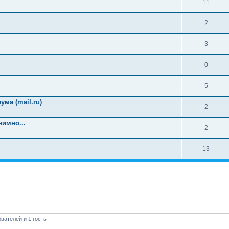
11
2
3
0
5
ма (mail.ru)
2
имно...
2
13
вателей и 1 гость