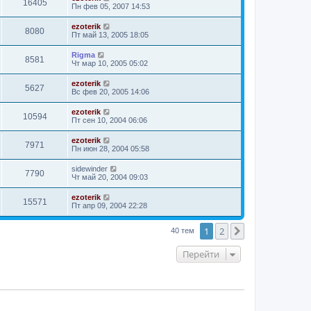
16405
Пн фев 05, 2007 14:53
ezoterik
8080
Пт май 13, 2005 18:05
Rigma
8581
Чт мар 10, 2005 05:02
ezoterik
5627
Вс фев 20, 2005 14:06
ezoterik
10594
Пт сен 10, 2004 06:06
ezoterik
7971
Пн июн 28, 2004 05:58
sidewinder
7790
Чт май 20, 2004 09:03
ezoterik
15571
Пт апр 09, 2004 22:28
1
2
След.
40 тем
Перейти