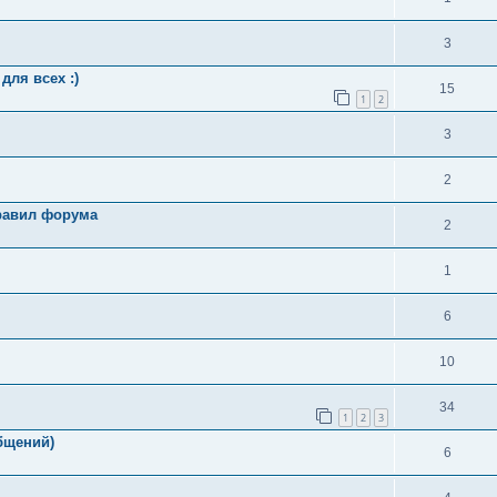
3
для всех :)
15
1
2
3
2
равил форума
2
1
6
10
34
1
2
3
общений)
6