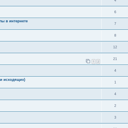
4
6
лы в интернете
7
8
12
21
1
2
4
и исходящих)
1
4
2
3