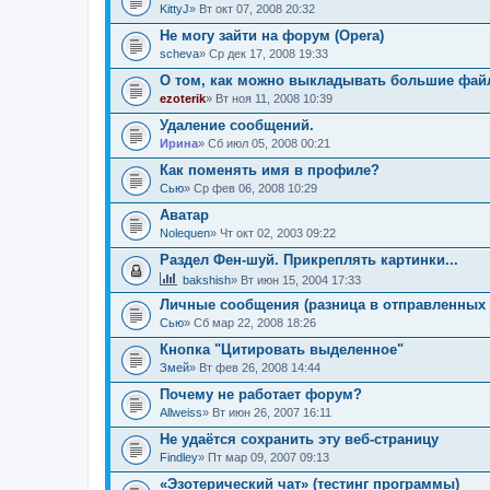
KittyJ
» Вт окт 07, 2008 20:32
Не могу зайти на форум (Opera)
sсheva
» Ср дек 17, 2008 19:33
О том, как можно выкладывать большие фай
ezoterik
» Вт ноя 11, 2008 10:39
Удаление сообщений.
Ирина
» Сб июл 05, 2008 00:21
Как поменять имя в профиле?
Сью
» Ср фев 06, 2008 10:29
Аватар
Nolequen
» Чт окт 02, 2003 09:22
Раздел Фен-шуй. Прикреплять картинки...
bakshish
» Вт июн 15, 2004 17:33
Личные сообщения (разница в отправленных 
Сью
» Сб мар 22, 2008 18:26
Кнопка "Цитировать выделенное"
Змей
» Вт фев 26, 2008 14:44
Почему не работает форум?
Allweiss
» Вт июн 26, 2007 16:11
Не удаётся сохранить эту веб-страницу
Findley
» Пт мар 09, 2007 09:13
«Эзотерический чат» (тестинг программы)