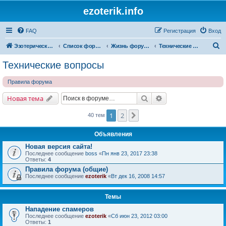
ezoterik.info
FAQ
Регистрация
Вход
П
Эзотерический сайт
Список форумов
Жизнь форума и сайта
Технические вопросы
о
Технические вопросы
и
Правила форума
с
к
Поиск
Расширенный поис
Новая тема
1
2
След.
40 тем
Объявления
Новая версия сайта!
Последнее сообщение
boss
«
Пн янв 23, 2017 23:38
Ответы:
4
Правила форума (общие)
Последнее сообщение
ezoterik
«
Вт дек 16, 2008 14:57
Темы
Нападение спамеров
Последнее сообщение
ezoterik
«
Сб июн 23, 2012 03:00
Ответы:
1