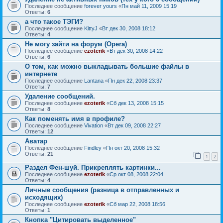
Последнее сообщение
forever yours
«
Пн май 11, 2009 15:19
Ответы:
6
а что такое ТЭГИ?
Последнее сообщение
KittyJ
«
Вт дек 30, 2008 18:12
Ответы:
4
Не могу зайти на форум (Opera)
Последнее сообщение
ezoterik
«
Вт дек 30, 2008 14:22
Ответы:
6
О том, как можно выкладывать большие файлы в
интернете
Последнее сообщение
Lantana
«
Пн дек 22, 2008 23:37
Ответы:
7
Удаление сообщений.
Последнее сообщение
ezoterik
«
Сб дек 13, 2008 15:15
Ответы:
8
Как поменять имя в профиле?
Последнее сообщение
Vivation
«
Вт дек 09, 2008 22:27
Ответы:
12
Аватар
Последнее сообщение
Findley
«
Пн окт 20, 2008 15:32
Ответы:
21
1
2
Раздел Фен-шуй. Прикреплять картинки...
Последнее сообщение
ezoterik
«
Ср окт 08, 2008 22:04
Ответы:
4
Личные сообщения (разница в отправленных и
исходящих)
Последнее сообщение
ezoterik
«
Сб мар 22, 2008 18:56
Ответы:
1
Кнопка "Цитировать выделенное"