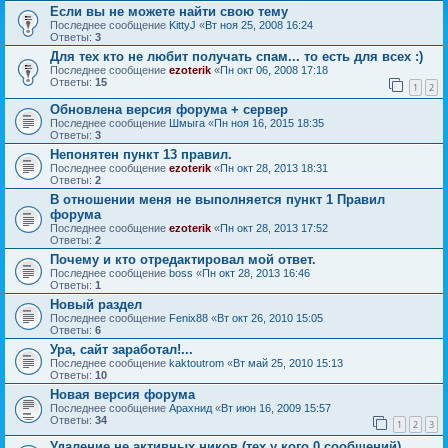
Если вы не можете найти свою тему
Последнее сообщение
KittyJ
«
Вт ноя 25, 2008 16:24
Ответы:
3
Для тех кто не любит получать спам... то есть для всех :)
Последнее сообщение
ezoterik
«
Пн окт 06, 2008 17:18
Ответы:
15
1
2
Обновлена версия форума + сервер
Последнее сообщение
Шмыга
«
Пн ноя 16, 2015 18:35
Ответы:
3
Непонятен пункт 13 правил.
Последнее сообщение
ezoterik
«
Пн окт 28, 2013 18:31
Ответы:
2
В отношении меня не выполняется пункт 1 Правил
форума
Последнее сообщение
ezoterik
«
Пн окт 28, 2013 17:52
Ответы:
2
Почему и кто отредактировал мой ответ.
Последнее сообщение
boss
«
Пн окт 28, 2013 16:46
Ответы:
1
Новый раздел
Последнее сообщение
Fenix88
«
Вт окт 26, 2010 15:05
Ответы:
6
Ура, сайт заработал!...
Последнее сообщение
kaktoutrom
«
Вт май 25, 2010 15:13
Ответы:
10
Новая версия форума
Последнее сообщение
Арахнид
«
Вт июн 16, 2009 15:57
Ответы:
34
1
2
3
Удаление не активных ников (тех у кого 0 сообщений)