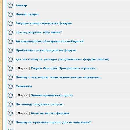
Аватар
Новый раздел
Текущее время сервера на форуме
почему закрыли тему магии?
Автоматическое объединение сообщений
Проблемы с регистрацией на форуме
для тех к кому не доходят уведомления с форума (mail.ru)
[ Опрос ]
Раздел Фен-шуй. Прикреплять картинки...
Почему в некоторых темах можно писать анонимно...
Смайлики
[ Опрос ]
Значки оранжевого цвета
По поводу эпидемии вируса...
[ Опрос ]
быть ли чистке форума
Почему не прислали пароль для активизации?