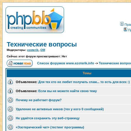
Пра
П
Технические вопросы
Модераторы:
ezoterik
,
OM
Сейчас этот форум просматривают: Нет
Список форумов www.ezoterik.info
->
Технические вопро
Темы
Объявление:
Для тех кто не любит получать спам... то есть для всех :)
Объявление:
Если вы не можете найти свою тему
Почему не работает форум?
Удаление не активных ников (тех у кого 0 сообщений)
Не удаётся сохранить эту веб-страницу
«Эзотерический чат» (тестинг программы)