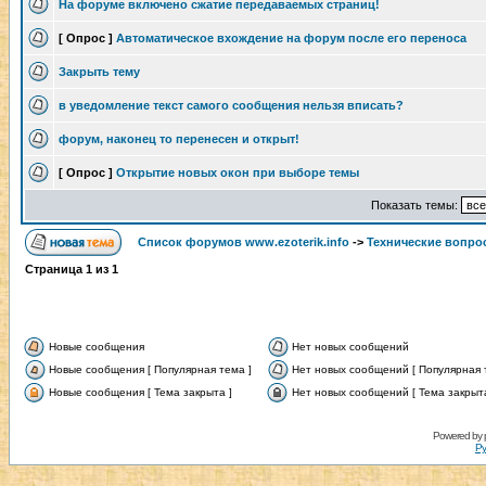
На форуме включено сжатие передаваемых страниц!
[ Опрос ]
Автоматическое вхождение на форум после его переноса
Закрыть тему
в уведомление текст самого сообщения нельзя вписать?
форум, наконец то перенесен и открыт!
[ Опрос ]
Открытие новых окон при выборе темы
Показать темы:
Список форумов www.ezoterik.info
->
Технические вопро
Страница
1
из
1
Новые сообщения
Нет новых сообщений
Новые сообщения [ Популярная тема ]
Нет новых сообщений [ Популярная 
Новые сообщения [ Тема закрыта ]
Нет новых сообщений [ Тема закрыта
Powered by
Ру