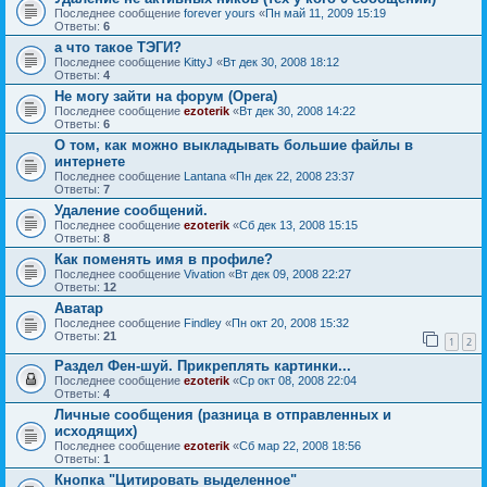
Последнее сообщение
forever yours
«
Пн май 11, 2009 15:19
Ответы:
6
а что такое ТЭГИ?
Последнее сообщение
KittyJ
«
Вт дек 30, 2008 18:12
Ответы:
4
Не могу зайти на форум (Opera)
Последнее сообщение
ezoterik
«
Вт дек 30, 2008 14:22
Ответы:
6
О том, как можно выкладывать большие файлы в
интернете
Последнее сообщение
Lantana
«
Пн дек 22, 2008 23:37
Ответы:
7
Удаление сообщений.
Последнее сообщение
ezoterik
«
Сб дек 13, 2008 15:15
Ответы:
8
Как поменять имя в профиле?
Последнее сообщение
Vivation
«
Вт дек 09, 2008 22:27
Ответы:
12
Аватар
Последнее сообщение
Findley
«
Пн окт 20, 2008 15:32
Ответы:
21
1
2
Раздел Фен-шуй. Прикреплять картинки...
Последнее сообщение
ezoterik
«
Ср окт 08, 2008 22:04
Ответы:
4
Личные сообщения (разница в отправленных и
исходящих)
Последнее сообщение
ezoterik
«
Сб мар 22, 2008 18:56
Ответы:
1
Кнопка "Цитировать выделенное"