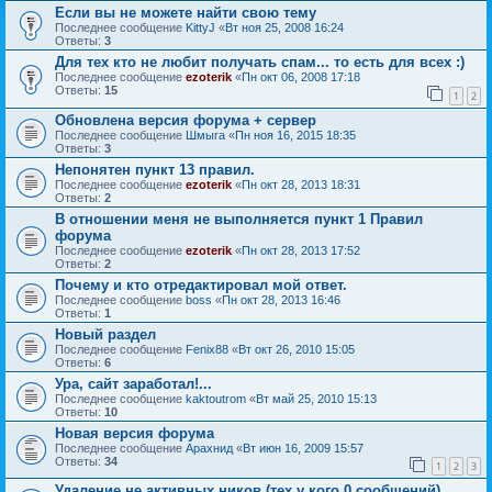
Если вы не можете найти свою тему
Последнее сообщение
KittyJ
«
Вт ноя 25, 2008 16:24
Ответы:
3
Для тех кто не любит получать спам... то есть для всех :)
Последнее сообщение
ezoterik
«
Пн окт 06, 2008 17:18
Ответы:
15
1
2
Обновлена версия форума + сервер
Последнее сообщение
Шмыга
«
Пн ноя 16, 2015 18:35
Ответы:
3
Непонятен пункт 13 правил.
Последнее сообщение
ezoterik
«
Пн окт 28, 2013 18:31
Ответы:
2
В отношении меня не выполняется пункт 1 Правил
форума
Последнее сообщение
ezoterik
«
Пн окт 28, 2013 17:52
Ответы:
2
Почему и кто отредактировал мой ответ.
Последнее сообщение
boss
«
Пн окт 28, 2013 16:46
Ответы:
1
Новый раздел
Последнее сообщение
Fenix88
«
Вт окт 26, 2010 15:05
Ответы:
6
Ура, сайт заработал!...
Последнее сообщение
kaktoutrom
«
Вт май 25, 2010 15:13
Ответы:
10
Новая версия форума
Последнее сообщение
Арахнид
«
Вт июн 16, 2009 15:57
Ответы:
34
1
2
3
Удаление не активных ников (тех у кого 0 сообщений)