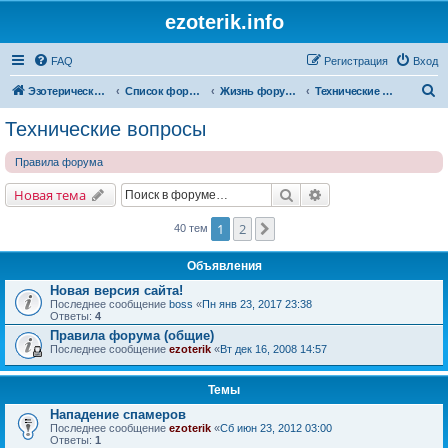
ezoterik.info
FAQ
Регистрация
Вход
П
Эзотерический сайт
Список форумов
Жизнь форума и сайта
Технические вопросы
о
Технические вопросы
и
Правила форума
с
к
Поиск
Расширенный поис
Новая тема
1
2
След.
40 тем
Объявления
Новая версия сайта!
Последнее сообщение
boss
«
Пн янв 23, 2017 23:38
Ответы:
4
Правила форума (общие)
Последнее сообщение
ezoterik
«
Вт дек 16, 2008 14:57
Темы
Нападение спамеров
Последнее сообщение
ezoterik
«
Сб июн 23, 2012 03:00
Ответы:
1