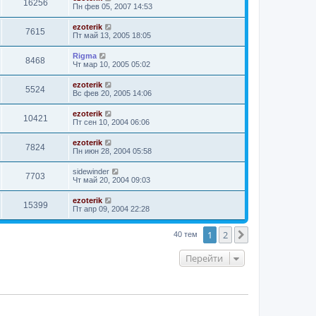
16256
Пн фев 05, 2007 14:53
ezoterik
7615
Пт май 13, 2005 18:05
Rigma
8468
Чт мар 10, 2005 05:02
ezoterik
5524
Вс фев 20, 2005 14:06
ezoterik
10421
Пт сен 10, 2004 06:06
ezoterik
7824
Пн июн 28, 2004 05:58
sidewinder
7703
Чт май 20, 2004 09:03
ezoterik
15399
Пт апр 09, 2004 22:28
1
2
След.
40 тем
Перейти