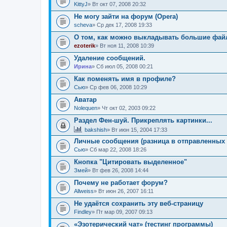
KittyJ
» Вт окт 07, 2008 20:32
Не могу зайти на форум (Opera)
sсheva
» Ср дек 17, 2008 19:33
О том, как можно выкладывать большие фай
ezoterik
» Вт ноя 11, 2008 10:39
Удаление сообщений.
Ирина
» Сб июл 05, 2008 00:21
Как поменять имя в профиле?
Сью
» Ср фев 06, 2008 10:29
Аватар
Nolequen
» Чт окт 02, 2003 09:22
Раздел Фен-шуй. Прикреплять картинки...
bakshish
» Вт июн 15, 2004 17:33
Личные сообщения (разница в отправленных 
Сью
» Сб мар 22, 2008 18:26
Кнопка "Цитировать выделенное"
Змей
» Вт фев 26, 2008 14:44
Почему не работает форум?
Allweiss
» Вт июн 26, 2007 16:11
Не удаётся сохранить эту веб-страницу
Findley
» Пт мар 09, 2007 09:13
«Эзотерический чат» (тестинг программы)