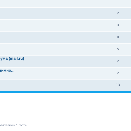
11
2
3
0
5
ма (mail.ru)
2
имно...
2
13
вателей и 1 гость