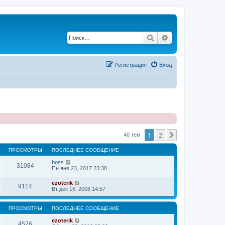
Поиск
Расширенный по
Регистрация
Вход
1
2
След.
40 тем
ПРОСМОТРЫ
ПОСЛЕДНЕЕ СООБЩЕНИЕ
boss
31084
Пн янв 23, 2017 23:38
ezoterik
9114
Вт дек 16, 2008 14:57
ПРОСМОТРЫ
ПОСЛЕДНЕЕ СООБЩЕНИЕ
ezoterik
4526