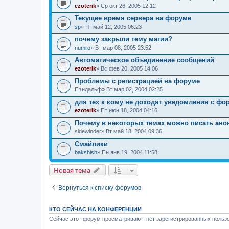
ezoterik
» Ср окт 26, 2005 12:12
Текущее время сервера на форуме
sp
» Чт май 12, 2005 06:23
почему закрыли тему магии?
numro
» Вт мар 08, 2005 23:52
Автоматическое объединение сообщений
ezoterik
» Вс фев 20, 2005 14:06
Проблемы с регистрацией на форуме
Пэндальф
» Вт мар 02, 2004 02:25
для тех к кому не доходят уведомления с фору
ezoterik
» Пт июн 18, 2004 04:16
Почему в некоторых темах можно писать анон
sidewinder
» Вт май 18, 2004 09:36
Смайлики
bakshish
» Пн янв 19, 2004 11:58
Новая тема
Вернуться к списку форумов
КТО СЕЙЧАС НА КОНФЕРЕНЦИИ
Сейчас этот форум просматривают: нет зарегистрированных пользо