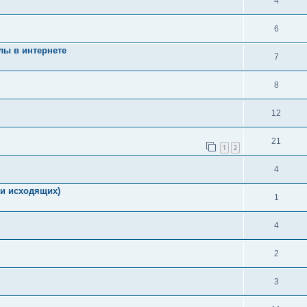
4
6
лы в интернете
7
8
12
21
1
2
4
и исходящих)
1
4
2
3