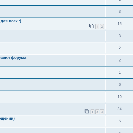
3
для всех :)
15
1
2
3
2
равил форума
2
1
6
10
34
1
2
3
общений)
6