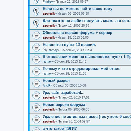
Findley
» Пт июн 22, 2012 08:57
Если вы не можете найти свою тему
ezoterik
» Чт дек 08, 2005 03:30
Для тех кто не любит получать спам... то есть 
ezoterik
» Пт дек 12, 2003 20:18
Обновлена версия форума + сервер
ezoterik
» Чт авг 15, 2013 03:03
Непонятен пункт 13 правил.
ramay
» Сб сен 28, 2013 11:34
В отношении меня не выполняется пункт 1 П
ramay
» Сб сен 28, 2013 11:43
Почему и кто отредактировал мой ответ.
ramay
» Сб сен 28, 2013 11:38
Новый раздел
AndR
» Сб июл 30, 2005 10:08
Ура, сайт заработал!...
ezoterik
» Пт апр 02, 2010 17:51
Новая версия форума
ezoterik
» Пн окт 06, 2008 06:35
Удаление не активных ников (тех у кого 0 со
ezoterik
» Пн апр 26, 2004 09:57
а что такое ТЭГИ?