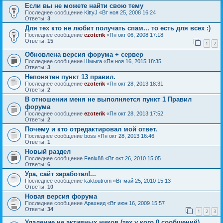
Если вы не можете найти свою тему
Последнее сообщение
KittyJ
«
Вт ноя 25, 2008 16:24
Ответы:
3
Для тех кто не любит получать спам... то есть для всех :)
Последнее сообщение
ezoterik
«
Пн окт 06, 2008 17:18
Ответы:
15
1
2
Обновлена версия форума + сервер
Последнее сообщение
Шмыга
«
Пн ноя 16, 2015 18:35
Ответы:
3
Непонятен пункт 13 правил.
Последнее сообщение
ezoterik
«
Пн окт 28, 2013 18:31
Ответы:
2
В отношении меня не выполняется пункт 1 Правил
форума
Последнее сообщение
ezoterik
«
Пн окт 28, 2013 17:52
Ответы:
2
Почему и кто отредактировал мой ответ.
Последнее сообщение
boss
«
Пн окт 28, 2013 16:46
Ответы:
1
Новый раздел
Последнее сообщение
Fenix88
«
Вт окт 26, 2010 15:05
Ответы:
6
Ура, сайт заработал!...
Последнее сообщение
kaktoutrom
«
Вт май 25, 2010 15:13
Ответы:
10
Новая версия форума
Последнее сообщение
Арахнид
«
Вт июн 16, 2009 15:57
Ответы:
34
1
2
3
Удаление не активных ников (тех у кого 0 сообщений)