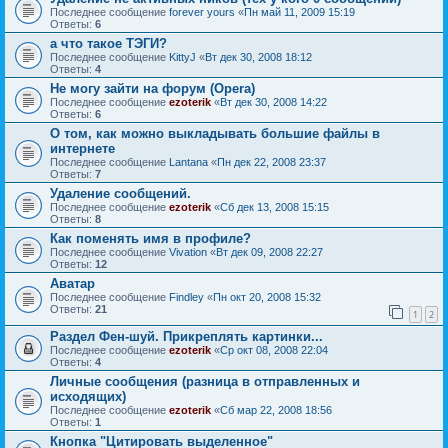
Последнее сообщение
forever yours
«
Пн май 11, 2009 15:19
Ответы:
6
а что такое ТЭГИ?
Последнее сообщение
KittyJ
«
Вт дек 30, 2008 18:12
Ответы:
4
Не могу зайти на форум (Opera)
Последнее сообщение
ezoterik
«
Вт дек 30, 2008 14:22
Ответы:
6
О том, как можно выкладывать большие файлы в
интернете
Последнее сообщение
Lantana
«
Пн дек 22, 2008 23:37
Ответы:
7
Удаление сообщений.
Последнее сообщение
ezoterik
«
Сб дек 13, 2008 15:15
Ответы:
8
Как поменять имя в профиле?
Последнее сообщение
Vivation
«
Вт дек 09, 2008 22:27
Ответы:
12
Аватар
Последнее сообщение
Findley
«
Пн окт 20, 2008 15:32
Ответы:
21
1
2
Раздел Фен-шуй. Прикреплять картинки...
Последнее сообщение
ezoterik
«
Ср окт 08, 2008 22:04
Ответы:
4
Личные сообщения (разница в отправленных и
исходящих)
Последнее сообщение
ezoterik
«
Сб мар 22, 2008 18:56
Ответы:
1
Кнопка "Цитировать выделенное"