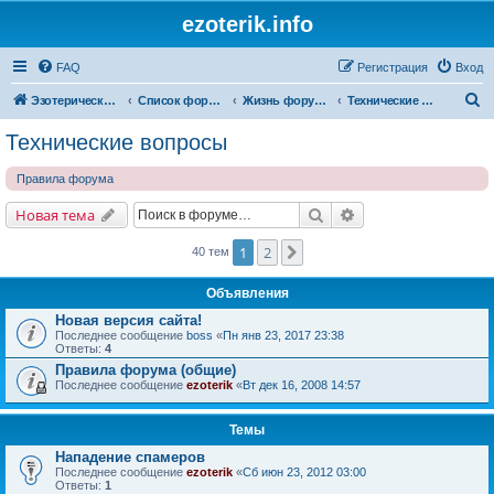
ezoterik.info
FAQ
Регистрация
Вход
П
Эзотерический сайт
Список форумов
Жизнь форума и сайта
Технические вопросы
о
Технические вопросы
и
Правила форума
с
к
Поиск
Расширенный поис
Новая тема
1
2
След.
40 тем
Объявления
Новая версия сайта!
Последнее сообщение
boss
«
Пн янв 23, 2017 23:38
Ответы:
4
Правила форума (общие)
Последнее сообщение
ezoterik
«
Вт дек 16, 2008 14:57
Темы
Нападение спамеров
Последнее сообщение
ezoterik
«
Сб июн 23, 2012 03:00
Ответы:
1