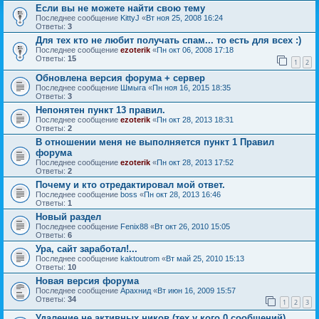
Если вы не можете найти свою тему
Последнее сообщение
KittyJ
«
Вт ноя 25, 2008 16:24
Ответы:
3
Для тех кто не любит получать спам... то есть для всех :)
Последнее сообщение
ezoterik
«
Пн окт 06, 2008 17:18
Ответы:
15
1
2
Обновлена версия форума + сервер
Последнее сообщение
Шмыга
«
Пн ноя 16, 2015 18:35
Ответы:
3
Непонятен пункт 13 правил.
Последнее сообщение
ezoterik
«
Пн окт 28, 2013 18:31
Ответы:
2
В отношении меня не выполняется пункт 1 Правил
форума
Последнее сообщение
ezoterik
«
Пн окт 28, 2013 17:52
Ответы:
2
Почему и кто отредактировал мой ответ.
Последнее сообщение
boss
«
Пн окт 28, 2013 16:46
Ответы:
1
Новый раздел
Последнее сообщение
Fenix88
«
Вт окт 26, 2010 15:05
Ответы:
6
Ура, сайт заработал!...
Последнее сообщение
kaktoutrom
«
Вт май 25, 2010 15:13
Ответы:
10
Новая версия форума
Последнее сообщение
Арахнид
«
Вт июн 16, 2009 15:57
Ответы:
34
1
2
3
Удаление не активных ников (тех у кого 0 сообщений)