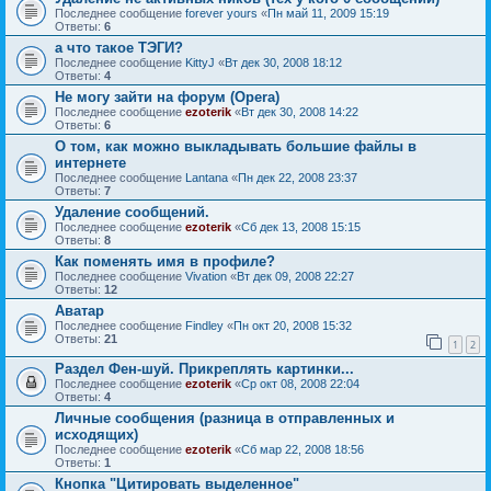
Последнее сообщение
forever yours
«
Пн май 11, 2009 15:19
Ответы:
6
а что такое ТЭГИ?
Последнее сообщение
KittyJ
«
Вт дек 30, 2008 18:12
Ответы:
4
Не могу зайти на форум (Opera)
Последнее сообщение
ezoterik
«
Вт дек 30, 2008 14:22
Ответы:
6
О том, как можно выкладывать большие файлы в
интернете
Последнее сообщение
Lantana
«
Пн дек 22, 2008 23:37
Ответы:
7
Удаление сообщений.
Последнее сообщение
ezoterik
«
Сб дек 13, 2008 15:15
Ответы:
8
Как поменять имя в профиле?
Последнее сообщение
Vivation
«
Вт дек 09, 2008 22:27
Ответы:
12
Аватар
Последнее сообщение
Findley
«
Пн окт 20, 2008 15:32
Ответы:
21
1
2
Раздел Фен-шуй. Прикреплять картинки...
Последнее сообщение
ezoterik
«
Ср окт 08, 2008 22:04
Ответы:
4
Личные сообщения (разница в отправленных и
исходящих)
Последнее сообщение
ezoterik
«
Сб мар 22, 2008 18:56
Ответы:
1
Кнопка "Цитировать выделенное"