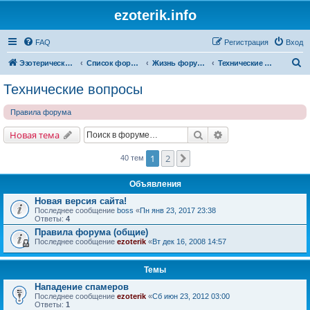
ezoterik.info
FAQ
Регистрация
Вход
П
Эзотерический сайт
Список форумов
Жизнь форума и сайта
Технические вопросы
о
Технические вопросы
и
Правила форума
с
к
Поиск
Расширенный поис
Новая тема
1
2
След.
40 тем
Объявления
Новая версия сайта!
Последнее сообщение
boss
«
Пн янв 23, 2017 23:38
Ответы:
4
Правила форума (общие)
Последнее сообщение
ezoterik
«
Вт дек 16, 2008 14:57
Темы
Нападение спамеров
Последнее сообщение
ezoterik
«
Сб июн 23, 2012 03:00
Ответы:
1