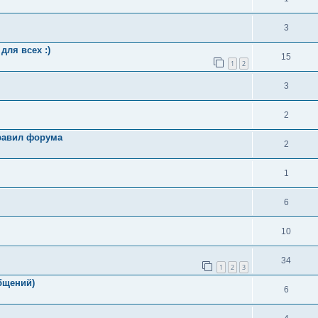
3
для всех :)
15
1
2
3
2
равил форума
2
1
6
10
34
1
2
3
общений)
6