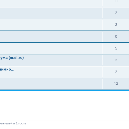
11
2
3
0
5
ма (mail.ru)
2
имно...
2
13
вателей и 1 гость