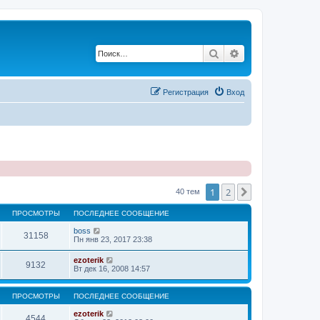
Поиск
Расширенный по
Регистрация
Вход
1
2
След.
40 тем
ПРОСМОТРЫ
ПОСЛЕДНЕЕ СООБЩЕНИЕ
boss
31158
Пн янв 23, 2017 23:38
ezoterik
9132
Вт дек 16, 2008 14:57
ПРОСМОТРЫ
ПОСЛЕДНЕЕ СООБЩЕНИЕ
ezoterik
4544