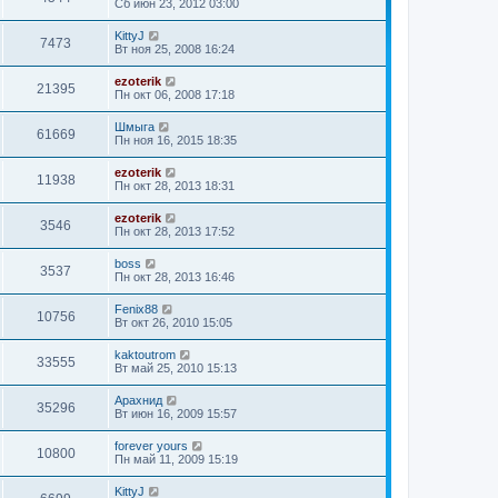
Сб июн 23, 2012 03:00
KittyJ
7473
Вт ноя 25, 2008 16:24
ezoterik
21395
Пн окт 06, 2008 17:18
Шмыга
61669
Пн ноя 16, 2015 18:35
ezoterik
11938
Пн окт 28, 2013 18:31
ezoterik
3546
Пн окт 28, 2013 17:52
boss
3537
Пн окт 28, 2013 16:46
Fenix88
10756
Вт окт 26, 2010 15:05
kaktoutrom
33555
Вт май 25, 2010 15:13
Арахнид
35296
Вт июн 16, 2009 15:57
forever yours
10800
Пн май 11, 2009 15:19
KittyJ