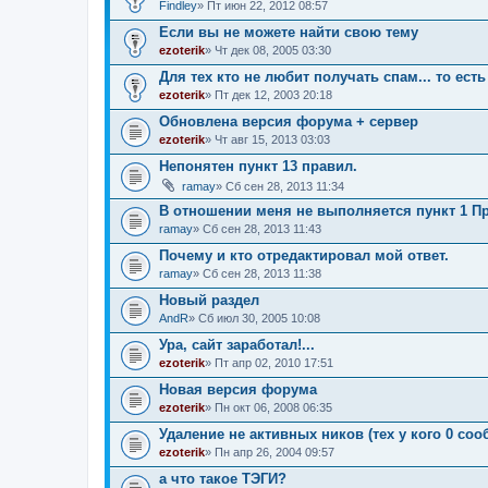
Findley
» Пт июн 22, 2012 08:57
Если вы не можете найти свою тему
ezoterik
» Чт дек 08, 2005 03:30
Для тех кто не любит получать спам... то есть 
ezoterik
» Пт дек 12, 2003 20:18
Обновлена версия форума + сервер
ezoterik
» Чт авг 15, 2013 03:03
Непонятен пункт 13 правил.
ramay
» Сб сен 28, 2013 11:34
В отношении меня не выполняется пункт 1 П
ramay
» Сб сен 28, 2013 11:43
Почему и кто отредактировал мой ответ.
ramay
» Сб сен 28, 2013 11:38
Новый раздел
AndR
» Сб июл 30, 2005 10:08
Ура, сайт заработал!...
ezoterik
» Пт апр 02, 2010 17:51
Новая версия форума
ezoterik
» Пн окт 06, 2008 06:35
Удаление не активных ников (тех у кого 0 со
ezoterik
» Пн апр 26, 2004 09:57
а что такое ТЭГИ?