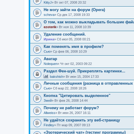
KittyJ
» Вт окт 07, 2008 20:32
Не могу зайти на форум (Opera)
sсheva
» Ср дек 17, 2008 19:33
О том, как можно выкладывать большие фай
ezoterik
» Вт ноя 11, 2008 10:39
Удаление сообщений.
Ирина
» Сб июл 05, 2008 00:21
Как поменять имя в профиле?
Сью
» Ср фев 06, 2008 10:29
Аватар
Nolequen
» Чт окт 02, 2003 09:22
Раздел Фен-шуй. Прикреплять картинки...
bakshish
» Вт июн 15, 2004 17:33
Личные сообщения (разница в отправленных 
Сью
» Сб мар 22, 2008 18:26
Кнопка "Цитировать выделенное"
Змей
» Вт фев 26, 2008 14:44
Почему не работает форум?
Allweiss
» Вт июн 26, 2007 16:11
Не удаётся сохранить эту веб-страницу
Findley
» Пт мар 09, 2007 09:13
«Эзотерический чат» (тестинг программы)