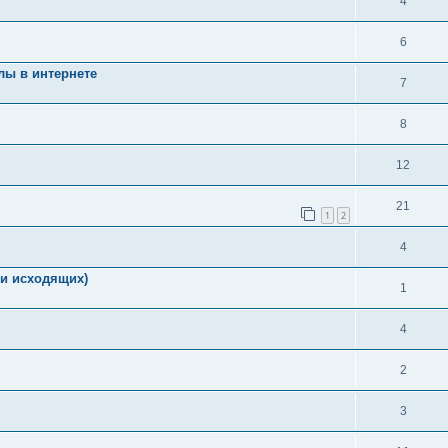
4
6
лы в интернете
7
8
12
21
1
2
4
и исходящих)
1
4
2
3