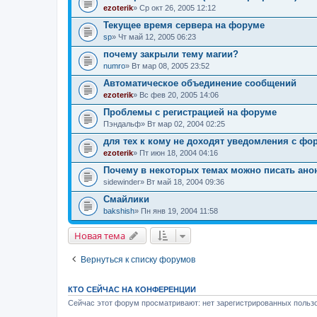
ezoterik
» Ср окт 26, 2005 12:12
Текущее время сервера на форуме
sp
» Чт май 12, 2005 06:23
почему закрыли тему магии?
numro
» Вт мар 08, 2005 23:52
Автоматическое объединение сообщений
ezoterik
» Вс фев 20, 2005 14:06
Проблемы с регистрацией на форуме
Пэндальф
» Вт мар 02, 2004 02:25
для тех к кому не доходят уведомления с фору
ezoterik
» Пт июн 18, 2004 04:16
Почему в некоторых темах можно писать анон
sidewinder
» Вт май 18, 2004 09:36
Смайлики
bakshish
» Пн янв 19, 2004 11:58
Новая тема
Вернуться к списку форумов
КТО СЕЙЧАС НА КОНФЕРЕНЦИИ
Сейчас этот форум просматривают: нет зарегистрированных пользо