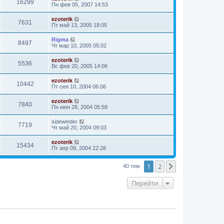
16299
Пн фев 05, 2007 14:53
ezoterik
7631
Пт май 13, 2005 18:05
Rigma
8497
Чт мар 10, 2005 05:02
ezoterik
5536
Вс фев 20, 2005 14:06
ezoterik
10442
Пт сен 10, 2004 06:06
ezoterik
7840
Пн июн 28, 2004 05:58
sidewinder
7719
Чт май 20, 2004 09:03
ezoterik
15434
Пт апр 09, 2004 22:28
1
2
След.
40 тем
Перейти