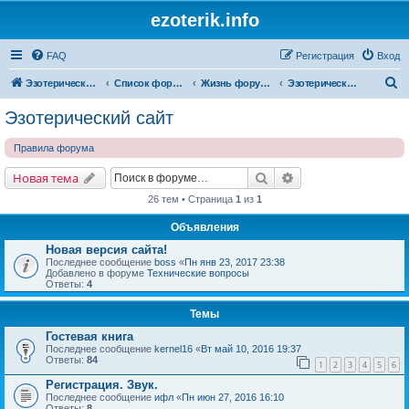
ezoterik.info
FAQ
Регистрация
Вход
П
Эзотерический сайт
Список форумов
Жизнь форума и сайта
Эзотерический сайт
о
Эзотерический сайт
и
Правила форума
с
к
Поиск
Расширенный поис
Новая тема
26 тем • Страница
1
из
1
Объявления
Новая версия сайта!
Последнее сообщение
boss
«
Пн янв 23, 2017 23:38
Добавлено в форуме
Технические вопросы
Ответы:
4
Темы
Гостевая книга
Последнее сообщение
kernel16
«
Вт май 10, 2016 19:37
Ответы:
84
1
2
3
4
5
6
Регистрация. Звук.
Последнее сообщение
ифл
«
Пн июн 27, 2016 16:10
Ответы:
8