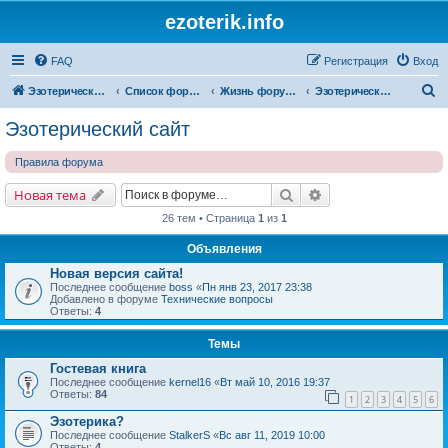
ezoterik.info
FAQ
Регистрация
Вход
П
Эзотерический сайт
Список форумов
Жизнь форума и сайта
Эзотерический сайт
о
Эзотерический сайт
и
Правила форума
с
к
Поиск
Расширенный поис
Новая тема
26 тем • Страница
1
из
1
Объявления
Новая версия сайта!
Последнее сообщение
boss
«
Пн янв 23, 2017 23:38
Добавлено в форуме
Технические вопросы
Ответы:
4
Темы
Гостевая книга
Последнее сообщение
kernel16
«
Вт май 10, 2016 19:37
Ответы:
84
1
2
3
4
5
6
Эзотерика?
Последнее сообщение
StalkerS
«
Вс авг 11, 2019 10:00
Ответы:
4