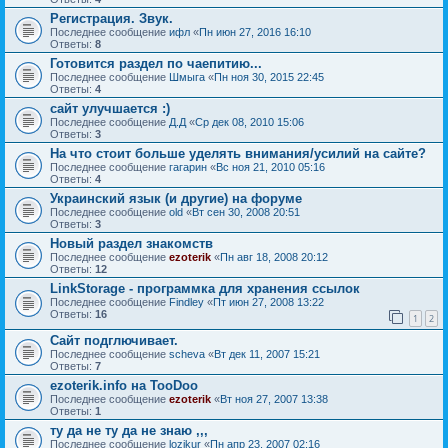
Регистрация. Звук.
Последнее сообщение
ифл
«
Пн июн 27, 2016 16:10
Ответы:
8
Готовится раздел по чаепитию...
Последнее сообщение
Шмыга
«
Пн ноя 30, 2015 22:45
Ответы:
4
сайт улучшается :)
Последнее сообщение
Д.Д
«
Ср дек 08, 2010 15:06
Ответы:
3
На что стоит больше уделять внимания/усилий на сайте?
Последнее сообщение
гагарин
«
Вс ноя 21, 2010 05:16
Ответы:
4
Украинский язык (и другие) на форуме
Последнее сообщение
old
«
Вт сен 30, 2008 20:51
Ответы:
3
Новый раздел знакомств
Последнее сообщение
ezoterik
«
Пн авг 18, 2008 20:12
Ответы:
12
LinkStorage - программка для хранения ссылок
Последнее сообщение
Findley
«
Пт июн 27, 2008 13:22
Ответы:
16
1
2
Сайт подглючивает.
Последнее сообщение
sсheva
«
Вт дек 11, 2007 15:21
Ответы:
7
ezoterik.info на TooDoo
Последнее сообщение
ezoterik
«
Вт ноя 27, 2007 13:38
Ответы:
1
ту да не ту да не знаю ,,,
Последнее сообщение
lozikur
«
Пн апр 23, 2007 02:16